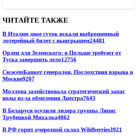
ЧИТАЙТЕ ТАКЖЕ
В Италии двое суток искали выброшенный
лотерейный билет с выигрышем
24481
Орден для Зеленского: в Польше требуют от
Туска завершить дело
12756
Сюжет
Банкет генералов. Последствия взрыва в
Москве
9207
Молдова задействовала стратегический запас
воды из-за обмеления Днестра
7643
В Беларуси осудили лидера группы Ляпис
Трубецкой Михалка
4862
В РФ горит очередной склад Wildberries
3921