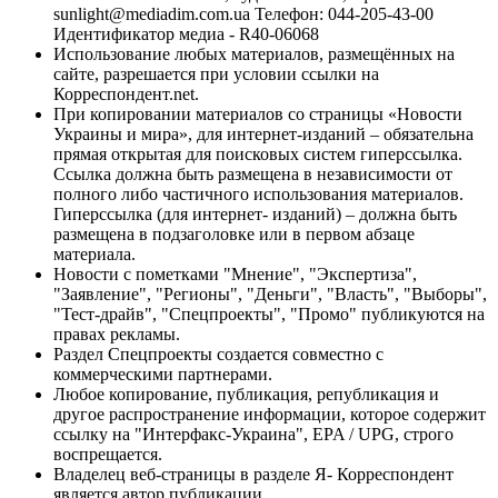
sunlight@mediadim.com.ua
Телефон: 044-205-43-00
Идентификатор медиа - R40-06068
Использование любых материалов, размещённых на
сайте, разрешается при условии ссылки на
Корреспондент.net.
При копировании материалов со страницы «Новости
Украины и мира», для интернет-изданий – обязательна
прямая открытая для поисковых систем гиперссылка.
Ссылка должна быть размещена в независимости от
полного либо частичного использования материалов.
Гиперссылка (для интернет- изданий) – должна быть
размещена в подзаголовке или в первом абзаце
материала.
Новости с пометками "Мнение", "Экспертиза",
"Заявление", "Регионы", "Деньги", "Власть", "Выборы",
"Тест-драйв", "Спецпроекты", "Промо" публикуются на
правах рекламы.
Раздел Спецпроекты создается совместно с
коммерческими партнерами.
Любое копирование, публикация, републикация и
другое распространение информации, которое содержит
ссылку на "Интерфакс-Украина", EPA / UPG, строго
воспрещается.
Владелец веб-страницы в разделе Я- Корреспондент
является автор публикации.