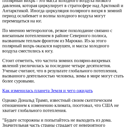
Полярный вихрь - это масса холодного воздуха низкого
давления, которая циркулирует в стратосфере над Арктикой и
Антарктикой. Иногда циркуляция полярного вихря в зимний
период ослабевает и волны холодного воздуха могут
перемещаться на юг.
По мнению метеорологов, резкое похолодание связано с
внезапным потеплением в районе Северного полюса,
вызванным теплым фронтом из Марокко. Из-за этого
полярный вихрь оказался нарушен, и массы холодного
воздуха сместились к югу.
Стоит отметить, что частота зимних полярно-вихревых
явлений увеличилась за последние четыре десятилетия.
Ученые считают, что в результате глобального потепления,
вызванного деятельностью человека, зимы в мире могут стать
более суровыми.
Как изменилась планета Земля и чего ожидать
Однако Дональд Трамп, известный своим скептическим
отношением к изменению климата, посетовал, что США не
хватает глобального потепления.
"Будьте осторожны и попытайтесь не выходить из дома.
Значительная часть страны страдает от невероятного