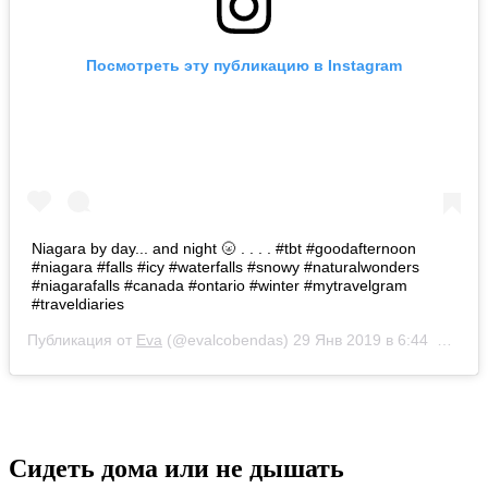
Посмотреть эту публикацию в Instagram
Niagara by day... and night 🌝 . . . . #tbt #goodafternoon
#niagara #falls #icy #waterfalls #snowy #naturalwonders
#niagarafalls #canada #ontario #winter #mytravelgram
#traveldiaries
Публикация от
Eva
(@evalcobendas)
29 Янв 2019 в 6:44 PST
Сидеть дома или не дышать