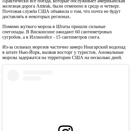
Практически все
поезда, которые
обслуживает
американская
железная дорога
Amtrak,
были
отменено
в среду
и
четверг.
Почтовая служба
США
объявила
о том
,
что
почта не
будут
доставлять в
некоторых регионах.
Помимо жуткого мороза в Штаты пришли сильные
снегопады. В Висконсине ожидают 60 сантиметровых
сугробов, а в Иллинойсе - 15 сантиметров снега.
Из-за сильных морозов частично замерз Ниагарский водопад
в штате Нью-Йорк, вызвав восторг у туристов. Аномальные
морозы задержатся на территории США на несколько дней.