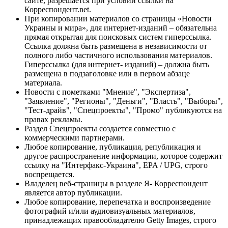
сайте, разрешается при условии ссылки на
Корреспондент.net.
При копировании материалов со страницы «Новости
Украины и мира», для интернет-изданий – обязательна
прямая открытая для поисковых систем гиперссылка.
Ссылка должна быть размещена в независимости от
полного либо частичного использования материалов.
Гиперссылка (для интернет- изданий) – должна быть
размещена в подзаголовке или в первом абзаце
материала.
Новости с пометками "Мнение", "Экспертиза",
"Заявление", "Регионы", "Деньги", "Власть", "Выборы",
"Тест-драйв", "Спецпроекты", "Промо" публикуются на
правах рекламы.
Раздел Спецпроекты создается совместно с
коммерческими партнерами.
Любое копирование, публикация, републикация и
другое распространение информации, которое содержит
ссылку на "Интерфакс-Украина", EPA / UPG, строго
воспрещается.
Владелец веб-страницы в разделе Я- Корреспондент
является автор публикации.
Любое копирование, перепечатка и воспроизведение
фотографий и/или аудиовизуальных материалов,
принадлежащих правообладателю Getty Images, строго