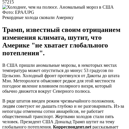
57215
Фото: EPA/UPG
Рекордные холода сковали Америку
Трамп, известный своим отрицанием
изменения климата, шутит, что
Америке "не хватает глобального
потепления".
В США пришли аномальные морозы, в некоторых местах
температура может опуститься до минус 53 градусов по
Цельсию. Холодный фронт протянулся от Дакоты до штата
Мэн. Метеорологи объясняют редкое для этой местности
погодное явление влиянием полярного вихря, который
обычно движется вокруг Северного полюса.
В ряде штатов введен режим чрезвычайного положения,
людям советуют не дышать глубоко и не разговаривать. Из-за
непогоды отменены сотни авиарейсов, не работает
общественный транспорт. Жертвами холодов стали пять
человек. Президент США Дональд Трамп шутит на тему
глобального потепления.
Корреспондент.net
рассказывает