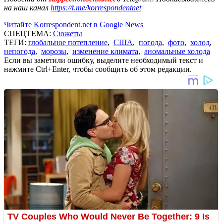
на наш канал
https://t.me/korrespondentnet
Читайте Korrespondent.net в Google News
СПЕЦТЕМА:
Сюжеты
ТЕГИ:
глобальное потепление
,
США
,
погода
,
фото
,
холод
,
непогода
,
морозы
,
изменение климата
,
аномальные холода
Если вы заметили ошибку, выделите необходимый текст и
нажмите Ctrl+Enter, чтобы сообщить об этом редакции.