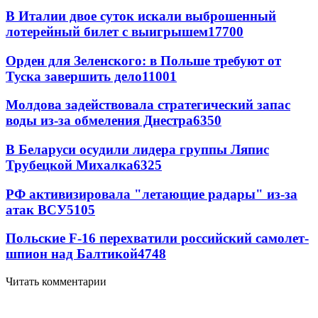
В Италии двое суток искали выброшенный
лотерейный билет с выигрышем
17700
Орден для Зеленского: в Польше требуют от
Туска завершить дело
11001
Молдова задействовала стратегический запас
воды из-за обмеления Днестра
6350
В Беларуси осудили лидера группы Ляпис
Трубецкой Михалка
6325
РФ активизировала "летающие радары" из-за
атак ВСУ
5105
Польские F-16 перехватили российский самолет-
шпион над Балтикой
4748
Читать комментарии