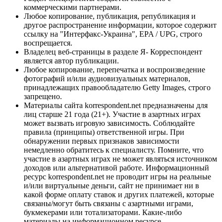
коммерческими партнерами.
Любое копирование, публикация, републикация и
другое распространение информации, которое содержит
ссылку на "Интерфакс-Украина", EPA / UPG, строго
воспрещается.
Владелец веб-страницы в разделе Я- Корреспондент
является автор публикации.
Любое копирование, перепечатка и воспроизведение
фотографий и/или аудиовизуальных материалов,
принадлежащих правообладателю Getty Images, строго
запрещено.
Материалы сайта korrespondent.net предназначены для
лиц старше 21 года (21+). Участие в азартных играх
может вызвать игровую зависимость. Соблюдайте
правила (принципы) ответственной игры. При
обнаружении первых признаков зависимости
немедленно обратитесь к специалисту. Помните, что
участие в азартных играх не может являться источником
доходов или альтернативой работе. Информационный
ресурс korrespondent.net не проводит игры на реальные
и/или виртуальные деньги, сайт не принимает ни в
какой форме оплату ставок и других платежей, которые
связаны/могут быть связаны с азартными играми,
букмекерами или тотализаторами. Какие-либо
материалы на информационном ресурсе