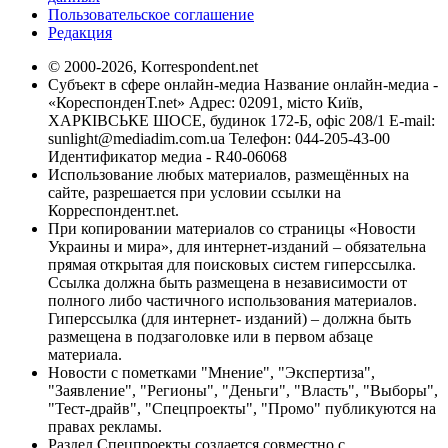
Пользовательское соглашение
Редакция
© 2000-2026, Korrespondent.net
Субъект в сфере онлайн-медиа Название онлайн-медиа -
«КореспонденТ.net» Адрес: 02091, місто Київ,
ХАРКІВСЬКЕ ШОСЕ, будинок 172-Б, офіс 208/1 E-mail:
sunlight@mediadim.com.ua
Телефон: 044-205-43-00
Идентификатор медиа - R40-06068
Использование любых материалов, размещённых на
сайте, разрешается при условии ссылки на
Корреспондент.net.
При копировании материалов со страницы «Новости
Украины и мира», для интернет-изданий – обязательна
прямая открытая для поисковых систем гиперссылка.
Ссылка должна быть размещена в независимости от
полного либо частичного использования материалов.
Гиперссылка (для интернет- изданий) – должна быть
размещена в подзаголовке или в первом абзаце
материала.
Новости с пометками "Мнение", "Экспертиза",
"Заявление", "Регионы", "Деньги", "Власть", "Выборы",
"Тест-драйв", "Спецпроекты", "Промо" публикуются на
правах рекламы.
Раздел Спецпроекты создается совместно с