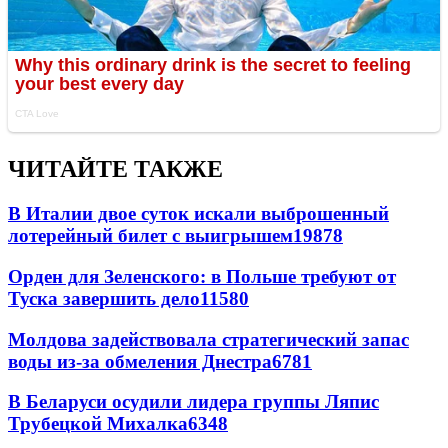
ЧИТАЙТЕ ТАКЖЕ
В Италии двое суток искали выброшенный
лотерейный билет с выигрышем
19878
Орден для Зеленского: в Польше требуют от
Туска завершить дело
11580
Молдова задействовала стратегический запас
воды из-за обмеления Днестра
6781
В Беларуси осудили лидера группы Ляпис
Трубецкой Михалка
6348