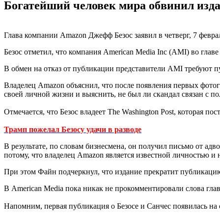
Богатейший человек мира обвинил издат
Глава компании Amazon Джефф Безос заявил в четверг, 7 феврал
Безос отметил, что компания American Media Inc (AMI) во гла
В обмен на отказ от публикации представители AMI требуют п
Владелец Amazon объяснил, что после появления первых фотогр
своей личной жизни и выяснить, не был ли скандал связан с п
Отмечается, что Безос владеет The Washington Post, которая п
Трамп пожелал Безосу удачи в разводе
В результате, по словам бизнесмена, он получил письмо от адв
потому, что владелец Amazon является известной личностью и 
При этом Файн подчеркнул, что издание прекратит публикацию
В American Media пока никак не прокомментировали слова гл
Напомним, первая публикация о Безосе и Санчес появилась на