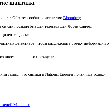
ытке шантажа.
nquirer. Об этом сообщило агентство
Bloomberg
.
ые он сам посылал бывшей телеведущей Лорен Санчес.
циденте с досье.
 частных детективов, чтобы расследовать утечку информации о
союзником нынешнего президента.
ий заявил, что снимки в National Enquirer появились только
 с женой Маккензи
.