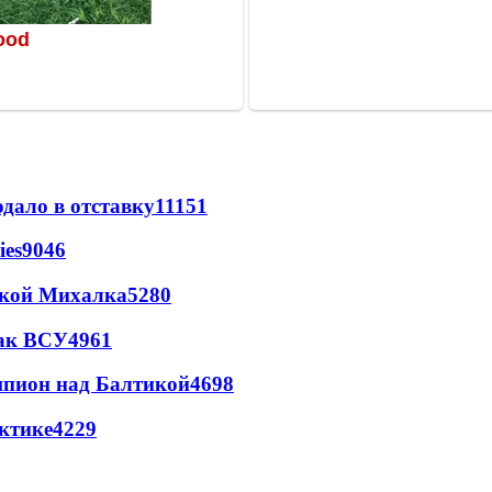
дало в отставку
11151
ies
9046
цкой Михалка
5280
так ВСУ
4961
шпион над Балтикой
4698
ктике
4229