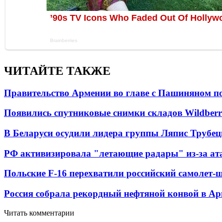
ЧИТАЙТЕ ТАКЖЕ
Правительство Армении во главе с Пашиняном по
Появились спутниковые снимки складов Wildberr
В Беларуси осудили лидера группы Ляпис Трубе
РФ активизировала "летающие радары" из-за а
Польские F-16 перехватили российский самолет-
Россия собрала рекордный нефтяной конвой в Ар
Читать комментарии