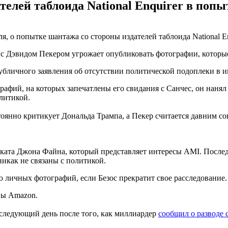
елей таблоида National Enquirer в поп
я, о попытке шантажа со стороны издателей таблоида National E
ве с Дэвидом Пекером угрожает опубликовать фотографии, котор
убличного заявления об отсутствии политической подоплеки в ин
афий, на которых запечатлены его свидания с Санчес, он нанял
олитикой.
остоянно критикует Дональда Трампа, а Пекер считается давним 
оката Джона Файна, который представляет интересы AMI. Последн
никак не связаны с политикой.
 личных фотографий, если Безос прекратит свое расследование.
авы Amazon.
 следующий день после того, как миллиардер
сообщил о разводе