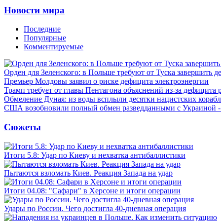
Новости мира
Последние
Популярные
Комментируемые
Орден для Зеленского: в Польше требуют от Туска завершить д
Премьер Молдовы заявил о риске дефицита электроэнергии
Трамп требует от главы Пентагона объяснений из-за дефицита 
Обмеление Дуная: из воды всплыли десятки нацистских кораб
США возобновили полный обмен разведданными с Украиной 
Сюжеты
Итоги 5.8: Удар по Киеву и нехватка антибаллистики
Пытаются взломать Киев. Реакция Запада на удар
Итоги 04.08: "Сафари" в Херсоне и итоги операции
Удары по России. Чего достигла 40-дневная операция