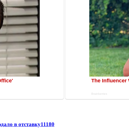
дало в отставку
11180