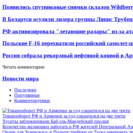
Появились спутниковые снимки складов Wildberr
В Беларуси осудили лидера группы Ляпис Трубе
РФ активизировала "летающие радары" из-за а
Польские F-16 перехватили российский самолет-
Россия собрала рекордный нефтяной конвой в Ар
Читать комментарии
Новости мира
Последние
Популярные
Комментируемые
Товарооборот РФ и Армении за год сократился на две трети
Хуситы заблокировали Баб-эль-Мандебский пролив
Количество желающих работать в РФ жителей Центральной Аз
Орден для Зеленского: в Польше требуют от Туска завершить д