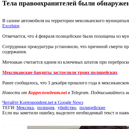
Тела правоохранителей были обнаружен
В салоне автомобиля на территории мексиканского муниципал
Excelsior
.
Отмечается, что 4 февраля полицейские были похищены из му
Сотрудники прокуратуры установили, что причиной смерти пр
содержания.
Мичоакан считается одним из ключевых штатов при перебро
Мексиканские бандиты застрелили троих полицейских
Ранее сообщалось, что 3 декабря прошлого года в мексиканско
Новости от
Корреспондент.net
в Telegram. Подписывайтесь н
Читайте Korrespondent.net в Google News
ТЕГИ:
Мексика
,
полиция
,
убийство
,
полицейские
Если вы заметили ошибку, выделите необходимый текст и нажми