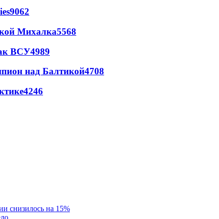
ies
9062
цкой Михалка
5568
так ВСУ
4989
шпион над Балтикой
4708
ктике
4246
ии снизилось на 15%
ело