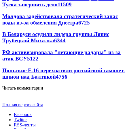
Туска завершить дело
11509
Молдова задействовала стратегический запас
воды из-за обмеления Днестра
6725
В Беларуси осудили лидера группы Ляпис
Трубецкой Михалка
6344
РФ активизировала "летающие радары" из-за
атак ВСУ
5122
Польские F-16 перехватили российский самолет-
шпион над Балтикой
4756
Читать комментарии
Полная версия сайта
Facebook
Twitter
RSS-ленты