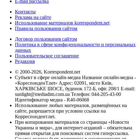
E-mail рассылка
Контакты
Реклама на сайте
Использование материалов korrespondent.net
Правила пользования сайтом
Договор пользования сайтом
Политика в сфере конфиденциальности и персональных
данных
Пользовательское соглашение
Редакция
© 2000-2026, Korrespondent.net
Субъект в сфере онлайн-медиа Название онлайн-медиа -
«КореспонденТ.net» Адрес: 02091, місто Київ,
ХАРКІВСЬКЕ ШОСЕ, будинок 172-Б, офіс 208/1 E-mail:
sunlight@mediadim.com.ua
Телефон: 044-205-43-00
Идентификатор медиа - R40-06068
Использование любых материалов, размещённых на
сайте, разрешается при условии ссылки на
Корреспондент.net.
При копировании материалов со страницы «Новости
Украины и мира», для интернет-изданий – обязательна
прямая открытая для поисковых систем гиперссылка.
Ссылка должна быть размещена в независимости от