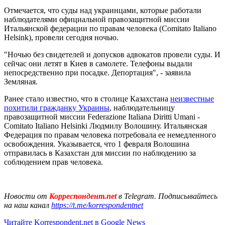
Отмечается, что суды над украинцами, которые работали
наблюдателями официальной правозащитной миссии
Итальянской федерации по правам человека (Comitato Italiano
Helsink), провели сегодня ночью.
"Ночью без свидетелей и допусков адвокатов провели суды. И
сейчас они летят в Киев в самолете. Телефоны выдали
непосредственно при посадке. Депортация", - заявила
Земляная.
Ранее стало известно, что в столице Казахстана
неизвестные
похитили гражданку Украины
, наблюдательницу
правозащитной миссии Federazione Italiana Diritti Umani -
Comitato Italiano Helsinki Людмилу Волошину. Итальянская
Федерация по правам человека потребовала ее немедленного
освобождения. Указывается, что 1 февраля Волошина
отправилась в Казахстан для миссии по наблюдению за
соблюдением прав человека.
Новости от
Корреспондент.net
в Telegram. Подписывайтесь
на наш канал
https://t.me/korrespondentnet
Читайте Korrespondent.net в Google News