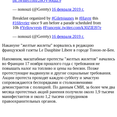
pic.twitter.com/28OV9oqaZ9
— nonouzi (@Gerrrty)
16 февраля 2019 г.
Breakfast organized by
#Giletsjaunes
in
#Havre
this
#16fevrier
since 9 am before a parade scheduled from
10h
#Yellowvests
#France
pic.twitter.com/k30ZIEl97e
— nonouzi (@Gerrrty)
16 февраля 2019 г.
Накануне "желтые жилеты" ворвались в редакцию
французской газеты Le Dauphine Libere в городе Тонон-ле-Бен.
Напомним, масштабные протесты "желтых жилетов" начались
во Франции 17 ноября прошлого года с требования не
повышать налог на топливо и цены на бензин. Позже
протестующие выдвинули и другие социальные требования.
Акции протеста проходят каждую субботу и зачастую
сопровождаются беспорядками и столкновениями
демонстрантов с полицией. По данным СМИ, за более чем два
месяца протестных акций ранения получили около 1,9 тысячи
манифестантов и около 1,2 тысячи сотрудников
правоохранительных органов.