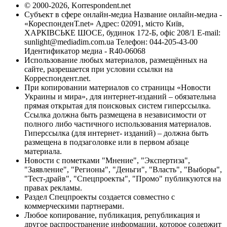
© 2000-2026, Korrespondent.net
Субъект в сфере онлайн-медиа Название онлайн-медиа -
«КореспонденТ.net» Адрес: 02091, місто Київ,
ХАРКІВСЬКЕ ШОСЕ, будинок 172-Б, офіс 208/1 E-mail:
sunlight@mediadim.com.ua
Телефон: 044-205-43-00
Идентификатор медиа - R40-06068
Использование любых материалов, размещённых на
сайте, разрешается при условии ссылки на
Корреспондент.net.
При копировании материалов со страницы «Новости
Украины и мира», для интернет-изданий – обязательна
прямая открытая для поисковых систем гиперссылка.
Ссылка должна быть размещена в независимости от
полного либо частичного использования материалов.
Гиперссылка (для интернет- изданий) – должна быть
размещена в подзаголовке или в первом абзаце
материала.
Новости с пометками "Мнение", "Экспертиза",
"Заявление", "Регионы", "Деньги", "Власть", "Выборы",
"Тест-драйв", "Спецпроекты", "Промо" публикуются на
правах рекламы.
Раздел Спецпроекты создается совместно с
коммерческими партнерами.
Любое копирование, публикация, републикация и
другое распространение информации, которое содержит