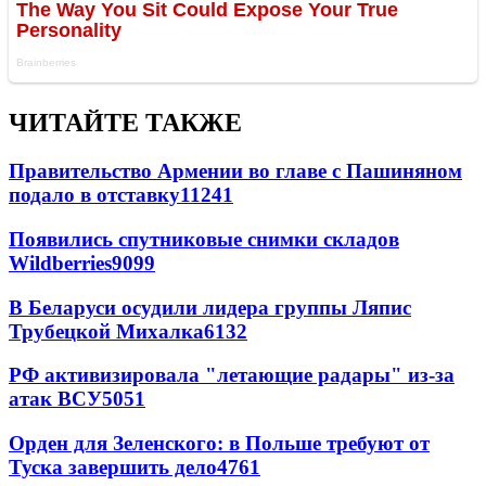
ЧИТАЙТЕ ТАКЖЕ
Правительство Армении во главе с Пашиняном
подало в отставку
11241
Появились спутниковые снимки складов
Wildberries
9099
В Беларуси осудили лидера группы Ляпис
Трубецкой Михалка
6132
РФ активизировала "летающие радары" из-за
атак ВСУ
5051
Орден для Зеленского: в Польше требуют от
Туска завершить дело
4761