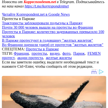
Новости от
Корреспондент.net
в Telegram. Подписывайтесь
на наш канал
https://t.me/korrespondentnet
Читайте Korrespondent.net в Google News
Протесты в Париже
Трактористы заблокировали подъезды к Парижу
Почти 30 000 человек вышли на протесты во Франции
Протесты в Париже: количество задержанных превысило 100
человек
В Париже протестуют в годовщину "желтых жилетов"
Во Франции оценили ущерб от протестов "желтых жилетов"
СПЕЦТЕМА:
Протесты в Париже
ТЕГИ:
Франция
,
протесты
,
видео
,
фото
,
Париж
,
FEMEN
протест
,
акции протеста
,
желтые жилеты
Если вы заметили ошибку, выделите необходимый текст и
нажмите Ctrl+Enter, чтобы сообщить об этом редакции.