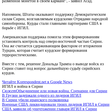
разменной монетой в своем кармане", - заявил Асад.
Напомним, Штаты оказывают поддержку Демократическим
силам Сирии, возглавляемым курдскими Отрядами народной
самообороны. Курды стали главными партнерами США в
борьбе с ИГИЛ.
Американская поддержка помогла этим формированиям
установить контроль над северо-восточной частью Сирии.
Она же считается сдерживающим фактором от вторжения
Турции, которая считает курдские формирования
террористическими.
Вместе с тем, решение Дональда Трампа о выводе войск из
Сирии ставит под вопрос дальнейшую судьбу сирийских
курдов.
Читайте Korrespondent.net в Google News
ИГИЛ и война в Сирии
Сюжет
Объединение или новая война. Сценарии для Сирии
В Грузии задержали одного из лидеров ИГИЛ
В Сирии убили иранского полковника
Военные США ликвидировали троих лидеров ИГИЛ в Сирии
США заявили об уничтожении главаря ИГИЛ в Сирии