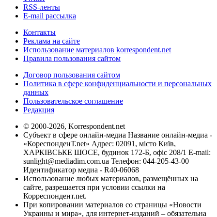
RSS-ленты
E-mail рассылка
Контакты
Реклама на сайте
Использование материалов korrespondent.net
Правила пользования сайтом
Договор пользования сайтом
Политика в сфере конфиденциальности и персональных
данных
Пользовательское соглашение
Редакция
© 2000-2026, Korrespondent.net
Субъект в сфере онлайн-медиа Название онлайн-медиа -
«КореспонденТ.net» Адрес: 02091, місто Київ,
ХАРКІВСЬКЕ ШОСЕ, будинок 172-Б, офіс 208/1 E-mail:
sunlight@mediadim.com.ua
Телефон: 044-205-43-00
Идентификатор медиа - R40-06068
Использование любых материалов, размещённых на
сайте, разрешается при условии ссылки на
Корреспондент.net.
При копировании материалов со страницы «Новости
Украины и мира», для интернет-изданий – обязательна