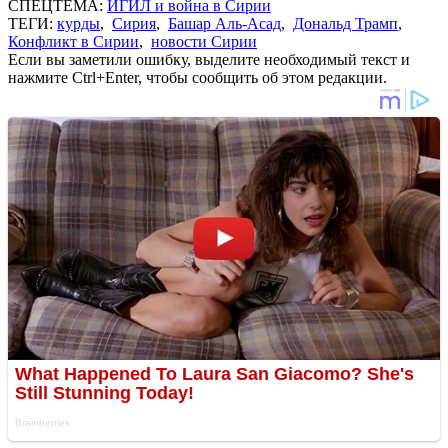
СПЕЦТЕМА:
ИГИЛ и война в Сирии
ТЕГИ:
курды
,
Сирия
,
Башар Аль-Асад
,
Дональд Трамп
,
Конфликт в Сирии
,
новости Сирии
Если вы заметили ошибку, выделите необходимый текст и
нажмите Ctrl+Enter, чтобы сообщить об этом редакции.