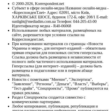
© 2000-2026, Korrespondent.net
Субъект в сфере онлайн-медиа Название онлайн-медиа -
«КореспонденТ.net» Адрес: 02091, місто Київ,
ХАРКІВСЬКЕ ШОСЕ, будинок 172-Б, офіс 208/1 E-mail:
sunlight@mediadim.com.ua
Телефон: 044-205-43-00
Идентификатор медиа - R40-06068
Использование любых материалов, размещённых на
сайте, разрешается при условии ссылки на
Корреспондент.net.
При копировании материалов со страницы «Новости
Украины и мира», для интернет-изданий – обязательна
прямая открытая для поисковых систем гиперссылка.
Ссылка должна быть размещена в независимости от
полного либо частичного использования материалов.
Гиперссылка (для интернет- изданий) – должна быть
размещена в подзаголовке или в первом абзаце
материала.
Новости с пометками "Мнение", "Экспертиза",
"Заявление", "Регионы", "Деньги", "Власть", "Выборы",
"Тест-драйв", "Спецпроекты", "Промо" публикуются на
правах рекламы.
Раздел Спецпроекты создается совместно с
коммерческими партнерами.
Любое копирование, публикация, републикация и
другое распространение информации, которое содержит