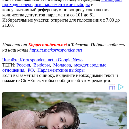
проходят очередные парламентские выборы
и
консультативный референдум по вопросу сокращения
количества депутатов парламента со 101 до 61.
Избирательные участки открыты для голосования с 7.00 до
21.00.
Новости от
Корреспондент.net
в Telegram. Подписывайтесь
на наш канал
https://t.me/korrespondentnet
Читайте Korrespondent.net в Google News
ТЕГИ:
Россия
,
Выборы
,
Молдова
,
международные
отношения
,
РФ
,
Парламентские выборы
Если вы заметили ошибку, выделите необходимый текст и
нажмите Ctrl+Enter, чтобы сообщить об этом редакции.