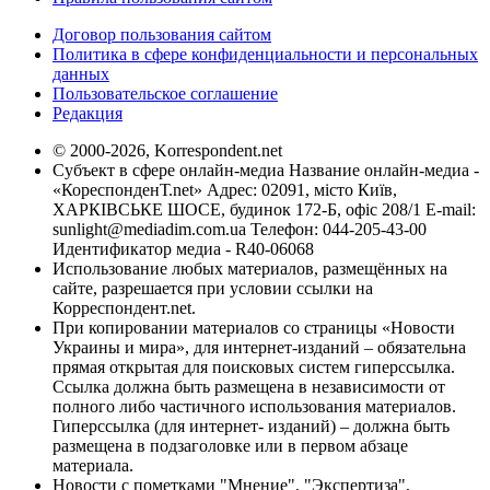
Договор пользования сайтом
Политика в сфере конфиденциальности и персональных
данных
Пользовательское соглашение
Редакция
© 2000-2026, Korrespondent.net
Субъект в сфере онлайн-медиа Название онлайн-медиа -
«КореспонденТ.net» Адрес: 02091, місто Київ,
ХАРКІВСЬКЕ ШОСЕ, будинок 172-Б, офіс 208/1 E-mail:
sunlight@mediadim.com.ua
Телефон: 044-205-43-00
Идентификатор медиа - R40-06068
Использование любых материалов, размещённых на
сайте, разрешается при условии ссылки на
Корреспондент.net.
При копировании материалов со страницы «Новости
Украины и мира», для интернет-изданий – обязательна
прямая открытая для поисковых систем гиперссылка.
Ссылка должна быть размещена в независимости от
полного либо частичного использования материалов.
Гиперссылка (для интернет- изданий) – должна быть
размещена в подзаголовке или в первом абзаце
материала.
Новости с пометками "Мнение", "Экспертиза",