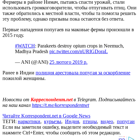
Фермеры в районе Нимач, пытаясь спасти урожай, стали
использовать громкоговорители, чтобы отпугивать птиц. Они
также обратились к местной власти, чтобы та помогла решить
эту проблему, однако призывы пока остаются без ответа.
Первые нападения попугаев на маковые фермы произошли в
2015 году.
#WATCH
: Parakeets destroy opium crops in Neemuch,
Madhya Pradesh
pic.twitter.com/nURIGDoraL
— ANI (@ANI)
25 лютого 2019 р.
Ранее в Индии
полиция арестовала попугая за оскорбление
пожилой женщины.
Новости от
Корреспондент.net
в Telegram. Подписывайтесь
на наш канал
https://t.me/korrespondentnet
Читайте Korrespondent.net в Google News
ТЕГИ:
наркотики
,
курьезы
,
Индия
,
птицы
,
видео
,
попугаи
Если вы заметили ошибку, выделите необходимый текст и
нажмите Ctrl+Enter, чтобы сообщить об этом редакции.