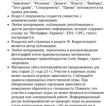
"Заявление", "Регионы", "Деньги", "Власть", "Выборы",
"Тест-драйв", "Спецпроекты", "Промо" публикуются на
правах рекламы.
Раздел Спецпроекты создается совместно с
коммерческими партнерами.
Любое копирование, публикация, републикация и
другое распространение информации, которое содержит
ссылку на "Интерфакс-Украина", EPA / UPG, строго
воспрещается.
Владелец веб-страницы в разделе Я- Корреспондент
является автор публикации.
Любое копирование, перепечатка и воспроизведение
фотографий и/или аудиовизуальных материалов,
принадлежащих правообладателю Getty Images, строго
запрещено.
Материалы сайта korrespondent.net предназначены для
лиц старше 21 года (21+). Участие в азартных играх
может вызвать игровую зависимость. Соблюдайте
правила (принципы) ответственной игры. При
обнаружении первых признаков зависимости
немедленно обратитесь к специалисту. Помните, что
участие в азартных играх не может являться источником
доходов или альтернативой работе. Информационный
ресурс korrespondent.net не проводит игры на реальные
и/или виртуальные деньги, сайт не принимает ни в