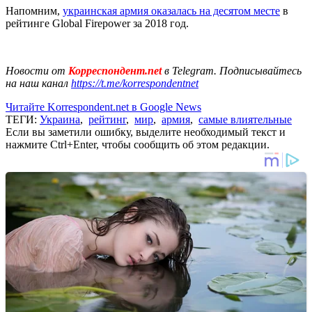
Напомним,
украинская армия оказалась на десятом месте
в
рейтинге Global Firepower за 2018 год.
Новости от
Корреспондент.net
в Telegram. Подписывайтесь
на наш канал
https://t.me/korrespondentnet
Читайте Korrespondent.net в Google News
ТЕГИ:
Украина
,
рейтинг
,
мир
,
армия
,
самые влиятельные
Если вы заметили ошибку, выделите необходимый текст и
нажмите Ctrl+Enter, чтобы сообщить об этом редакции.