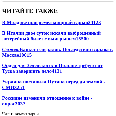
ЧИТАЙТЕ ТАКЖЕ
В Молдове прогремел мощный взрыв
24123
В Италии двое суток искали выброшенный
лотерейный билет с выигрышем
15500
Сюжет
Банкет генералов. Последствия взрыва в
Москве
10015
Орден для Зеленского: в Польше требуют от
Туска завершить дело
4131
Украина поставила Путина перед дилеммой -
СМИ
3251
Россияне изменили отношение к войне -
опрос
3037
Читать комментарии