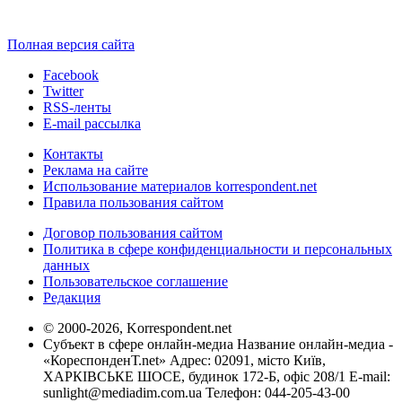
Полная версия сайта
Facebook
Twitter
RSS-ленты
E-mail рассылка
Контакты
Реклама на сайте
Использование материалов korrespondent.net
Правила пользования сайтом
Договор пользования сайтом
Политика в сфере конфиденциальности и персональных
данных
Пользовательское соглашение
Редакция
© 2000-2026, Korrespondent.net
Субъект в сфере онлайн-медиа Название онлайн-медиа -
«КореспонденТ.net» Адрес: 02091, місто Київ,
ХАРКІВСЬКЕ ШОСЕ, будинок 172-Б, офіс 208/1 E-mail:
sunlight@mediadim.com.ua
Телефон: 044-205-43-00