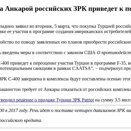
а Анкарой российских ЗРК приведет к пе
дино заявил во вторник, 5 марта, что покупка Турцией россий
вке ее участия в программе создания американских истребителе
окойство по поводу заявленных ею планов приобрести российски
ть введены меры в соответствии с законом США
О противодейст
400 приведет к переоценке участия Турции в программе F-35, в
 потенциальным санкциям в рамках CAATSA", − подчеркнул пред
ЗРК С-400 завершена и комплексы будут поставлены осенью этог
Вашингтон требует от Анкары отказаться от российских комплекс
твердил решение о продаже Турции ЗРК Patriot
на сумму 3,5 милл
0 в 2017 году. Речь идет о поставке четырех дивизионов ЗРК на
российского кредита.