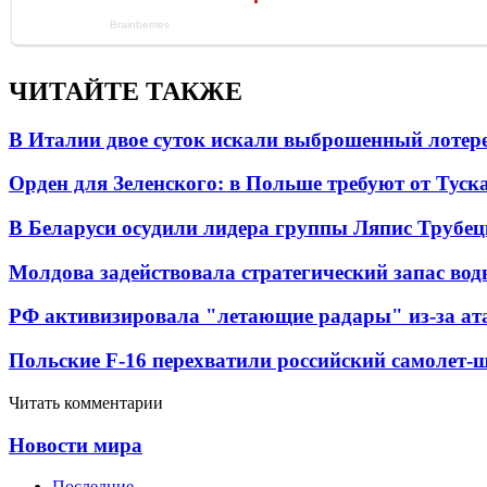
ЧИТАЙТЕ ТАКЖЕ
В Италии двое суток искали выброшенный лоте
Орден для Зеленского: в Польше требуют от Туск
В Беларуси осудили лидера группы Ляпис Трубе
Молдова задействовала стратегический запас вод
РФ активизировала "летающие радары" из-за а
Польские F-16 перехватили российский самолет-
Читать комментарии
Новости мира
Последние