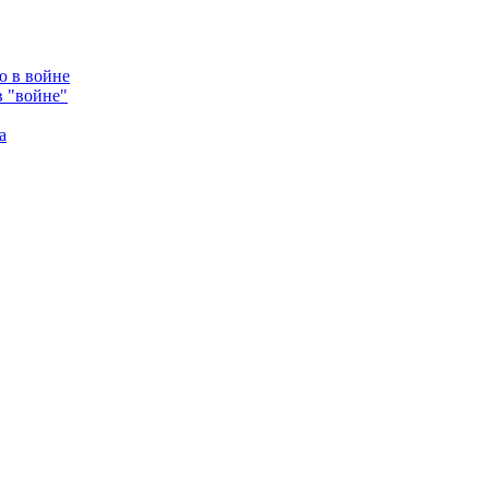
в "войне"
а