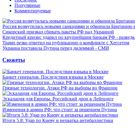
Популярные
Комментируемые
Россия возмутилась новыми санкциями и обвинила Британию 
Сикорский призвал сбивать ракеты РФ над Украиной
Кредитный кризис ударил по крупнейшим банкам РФ - разведк
Трамп резко ответил на публикацию о конфликте с Хегсетом
Украина поставила Путина перед дилеммой - СМИ
Сюжеты
Банкет генералов. Последствия взрыва в Москве
Грязные технологии. Атаки РФ на выборы во Франции
Эскалация для Европы. Российский дрон в Лейпциге
Изменения в армии РФ: что стоит за решением Путина
Итоги 5.8: Удар по Киеву и нехватка антибаллистики