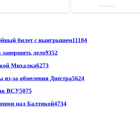
рейный билет с выигрышем
11104
а завершить дело
9352
цкой Михалка
6273
ы из-за обмеления Днестра
5624
так ВСУ
5075
шпион над Балтикой
4734