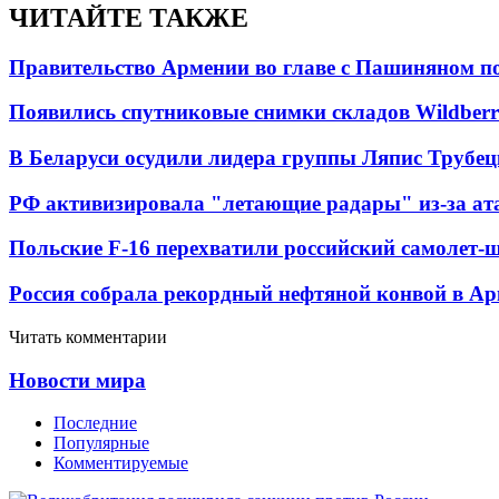
ЧИТАЙТЕ ТАКЖЕ
Правительство Армении во главе с Пашиняном по
Появились спутниковые снимки складов Wildberr
В Беларуси осудили лидера группы Ляпис Трубе
РФ активизировала "летающие радары" из-за а
Польские F-16 перехватили российский самолет-
Россия собрала рекордный нефтяной конвой в Ар
Читать комментарии
Новости мира
Последние
Популярные
Комментируемые