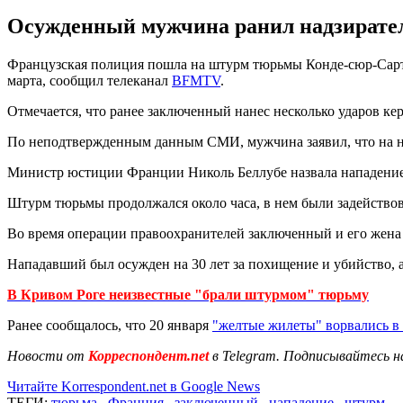
Осужденный мужчина ранил надзирателе
Французская полиция пошла на штурм тюрьмы Конде-сюр-Сарт и 
марта, сообщил телеканал
BFMTV
.
Отмечается, что ранее заключенный нанес несколько ударов ке
По неподтвержденным данным СМИ, мужчина заявил, что на не
Министр юстиции Франции Николь Беллубе назвала нападение
Штурм тюрьмы продолжался около часа, в нем были задействов
Во время операции правоохранителей заключенный и его жена
Нападавший был осужден на 30 лет за похищение и убийство, 
В Кривом Роге неизвестные "брали штурмом" тюрьму
Ранее сообщалось, что 20 января
"желтые жилеты" ворвались в
Новости от
Корреспондент.net
в Telegram. Подписывайтесь н
Читайте Korrespondent.net в Google News
ТЕГИ:
тюрьма
,
Франция
,
заключенный
,
нападение
,
штурм