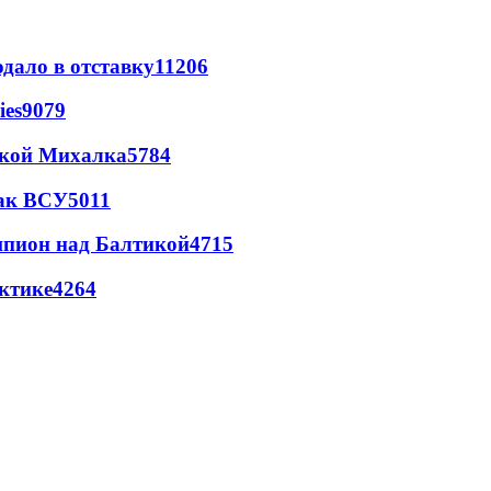
дало в отставку
11206
ies
9079
цкой Михалка
5784
так ВСУ
5011
шпион над Балтикой
4715
ктике
4264