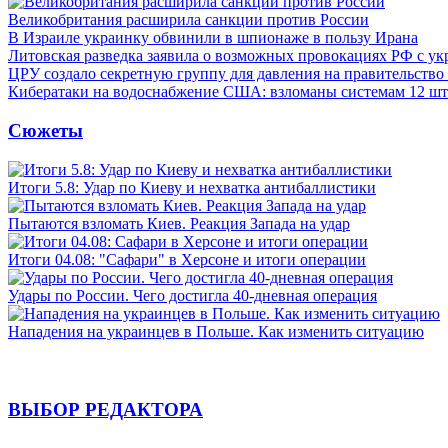
Великобритания расширила санкции против России
В Израиле украинку обвинили в шпионаже в пользу Ирана
Литовская разведка заявила о возможных провокациях РФ с у
ЦРУ создало секретную группу для давления на правительств
Кибератаки на водоснабжение США: взломаны системам 12 шт
Сюжеты
Итоги 5.8: Удар по Киеву и нехватка антибаллистики
Пытаются взломать Киев. Реакция Запада на удар
Итоги 04.08: "Сафари" в Херсоне и итоги операции
Удары по России. Чего достигла 40-дневная операция
Нападения на украинцев в Польше. Как изменить ситуацию
ВЫБОР РЕДАКТОРА