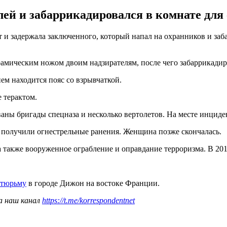
й и забаррикадировался в комнате для с
​задержала заключенного, который напал на охранников и забар
рамическим ножом двоим надзирателям, после чего забаррикадиро
м находится пояс со взрывчаткой.
 терактом.
аны бригады спецназа и несколько вертолетов. На месте инцид
 получили огнестрельные ранения. Женщина позже скончалась.
а также вооруженное ограбление и оправдание терроризма. В 20
 тюрьму
в городе Дижон на востоке Франции.
а наш канал
https://t.me/korrespondentnet