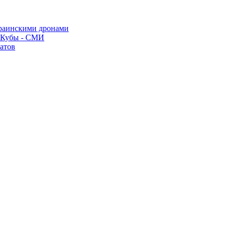
краинскими дронами
о Кубы - СМИ
атов