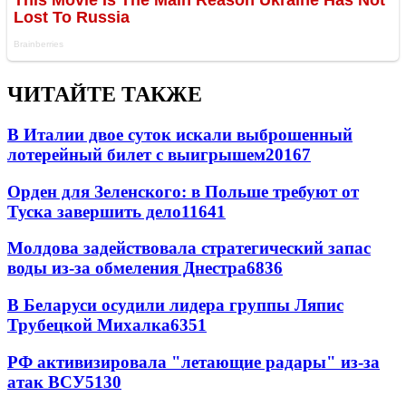
ЧИТАЙТЕ ТАКЖЕ
В Италии двое суток искали выброшенный
лотерейный билет с выигрышем
20167
Орден для Зеленского: в Польше требуют от
Туска завершить дело
11641
Молдова задействовала стратегический запас
воды из-за обмеления Днестра
6836
В Беларуси осудили лидера группы Ляпис
Трубецкой Михалка
6351
РФ активизировала "летающие радары" из-за
атак ВСУ
5130