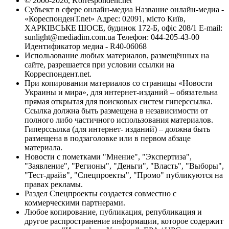
© 2000-2026, Korrespondent.net
Субъект в сфере онлайн-медиа Название онлайн-медиа -
«КореспонденТ.net» Адрес: 02091, місто Київ,
ХАРКІВСЬКЕ ШОСЕ, будинок 172-Б, офіс 208/1 E-mail:
sunlight@mediadim.com.ua
Телефон: 044-205-43-00
Идентификатор медиа - R40-06068
Использование любых материалов, размещённых на
сайте, разрешается при условии ссылки на
Корреспондент.net.
При копировании материалов со страницы «Новости
Украины и мира», для интернет-изданий – обязательна
прямая открытая для поисковых систем гиперссылка.
Ссылка должна быть размещена в независимости от
полного либо частичного использования материалов.
Гиперссылка (для интернет- изданий) – должна быть
размещена в подзаголовке или в первом абзаце
материала.
Новости с пометками "Мнение", "Экспертиза",
"Заявление", "Регионы", "Деньги", "Власть", "Выборы",
"Тест-драйв", "Спецпроекты", "Промо" публикуются на
правах рекламы.
Раздел Спецпроекты создается совместно с
коммерческими партнерами.
Любое копирование, публикация, републикация и
другое распространение информации, которое содержит