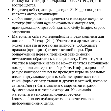
ссылку на "Интерфакс-Украина", EPA / UPG, строго
воспрещается.
Владелец веб-страницы в разделе Я- Корреспондент
является автор публикации.
Любое копирование, перепечатка и воспроизведение
фотографий и/или аудиовизуальных материалов,
принадлежащих правообладателю Getty Images, строго
запрещено.
Материалы сайта korrespondent.net предназначены для
лиц старше 21 года (21+). Участие в азартных играх
может вызвать игровую зависимость. Соблюдайте
правила (принципы) ответственной игры. При
обнаружении первых признаков зависимости
немедленно обратитесь к специалисту. Помните, что
участие в азартных играх не может являться источником
доходов или альтернативой работе. Информационный
ресурс korrespondent.net не проводит игры на реальные
и/или виртуальные деньги, сайт не принимает ни в
какой форме оплату ставок и других платежей, которые
связаны/могут быть связаны с азартными играми,
букмекерами или тотализаторами. Какие-либо
материалы на информационном ресурсе
korrespondent.net публикуются исключительно в
информационных целях.