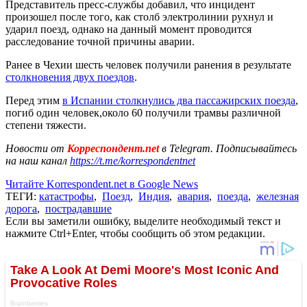
Представитель пресс-службы добавил, что инцидент
произошел после того, как столб электролинии рухнул и
ударил поезд, однако на данный момент проводится
расследование точной причины аварии.
Ранее в Чехии шесть человек получили ранения в результате
столкновения двух поездов
.
Перед этим
в Испании столкнулись два пассажирских поезда
,
погиб один человек,около 60 получили трамвы различной
степени тяжести.
Новости от
Корреспондент.net
в Telegram. Подписывайтесь
на наш канал
https://t.me/korrespondentnet
Читайте Korrespondent.net в Google News
ТЕГИ:
катастрофы
,
Поезд
,
Индия
,
авария
,
поезда
,
железная
дорога
,
пострадавшие
Если вы заметили ошибку, выделите необходимый текст и
нажмите Ctrl+Enter, чтобы сообщить об этом редакции.