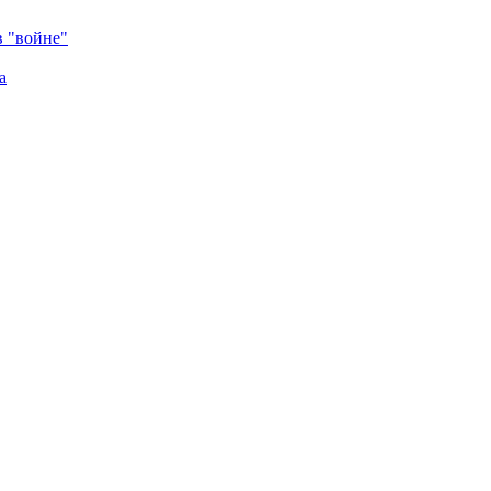
в "войне"
а