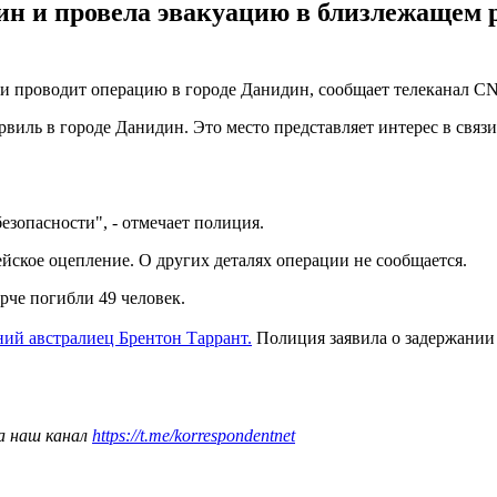
ин и провела эвакуацию в близлежащем р
ии проводит операцию в городе Данидин, сообщает телеканал CN
виль в городе Данидин. Это место представляет интерес в связ
зопасности", - отмечает полиция.
йское оцепление. О других деталях операции не сообщается.
ерче погибли 49 человек.
ний австралиец Брентон Таррант.
Полиция заявила о задержании 
а наш канал
https://t.me/korrespondentnet