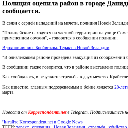
Полиция оцепила район в городе Данид
сообщается.
В связи с серией нападений на мечети, полиция Новой Зеланд
"Полицейские находятся на частной территории на улице Сомер
применением оружия", - говорится в сообщении полиции.
Вдохновившись Брейвиком. Теракт в Новой Зеландии
"В близлежащем районе проведена эвакуация из соображений бе
В сообщении также говорится, что в районе выставлено полице
Как сообщалось, в результате стрельбы в двух мечетях Крайстч
Как известно, главным подозреваемым в бойне является
28-лет
марта.
Новости от
Корреспондент.net
в Telegram. Подписывайтесь н
Читайте Korrespondent.net в Google News
ТЕГИ:
теракт
,
операция
,
Новая Зеландия
,
стрельба
,
убийство