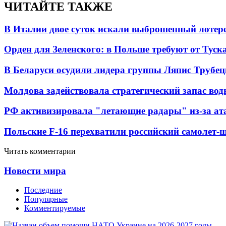
ЧИТАЙТЕ ТАКЖЕ
В Италии двое суток искали выброшенный лоте
Орден для Зеленского: в Польше требуют от Туск
В Беларуси осудили лидера группы Ляпис Трубе
Молдова задействовала стратегический запас вод
РФ активизировала "летающие радары" из-за а
Польские F-16 перехватили российский самолет-
Читать комментарии
Новости мира
Последние
Популярные
Комментируемые