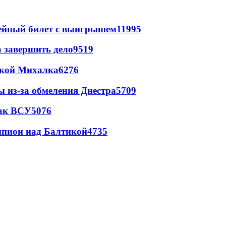
рейный билет с выигрышем
11995
а завершить дело
9519
цкой Михалка
6276
ы из-за обмеления Днестра
5709
так ВСУ
5076
шпион над Балтикой
4735