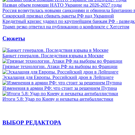
Назван объем помощи НАТО Украине на 2026-2027 годы
Россия возмутилась новыми санкциями и обвинила Британию 
Сикорский призвал сбивать ракеты РФ над Украиной
Кредитный кризис ударил по крупнейшим банкам РФ - разведк
Трамп резко ответил на публикацию о конфликте с Хегсетом
Сюжеты
Банкет генералов. Последствия взрыва в Москве
Грязные технологии. Атаки РФ на выборы во Франции
Эскалация для Европы. Российский дрон в Лейпциге
Изменения в армии РФ: что стоит за решением Путина
Итоги 5.8: Удар по Киеву и нехватка антибаллистики
ВЫБОР РЕДАКТОРА