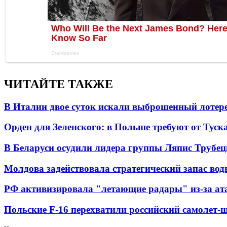
ЧИТАЙТЕ ТАКЖЕ
В Италии двое суток искали выброшенный лоте
Орден для Зеленского: в Польше требуют от Туск
В Беларуси осудили лидера группы Ляпис Трубе
Молдова задействовала стратегический запас вод
РФ активизировала "летающие радары" из-за а
Польские F-16 перехватили российский самолет-