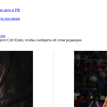
ои авто в РФ
та россянам
сии
те Ctrl+Enter, чтобы сообщить об этом редакции.