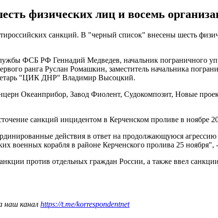
ть физических лиц и восемь организац
ироссийских санкций. В "черный список" внесены шесть физиче
службы ФСБ РФ Геннадий Медведев, начальник пограничного уп
ервого ранга Руслан Ромашкин, заместитель начальника погран
кретарь "ЦИК ДНР" Владимир Высоцкий.
нцерн Океанприбор, Завод Фиолент, Судокомпозит, Новые проек
точение санкций инцидентом в Керченском проливе в ноябре 20
рдинированные действия в ответ на продолжающуюся агрессию 
их военных корабля в районе Керченского пролива 25 ноября", 
санкции против отдельных граждан России, а также ввел санкци
а наш канал
https://t.me/korrespondentnet