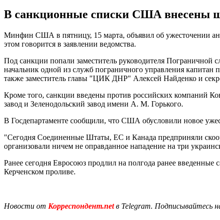
В санкционные списки США внесены шес
Минфин США в пятницу, 15 марта, объявил об ужесточении ант
этом говорится в заявлении ведомства.
Под санкции попали заместитель руководителя Пограничной 
начальник одной из служб пограничного управления капитан п
также заместитель главы "ЦИК ДНР" Алексей Найденко и се
Кроме того, санкции введены против российских компаний Ко
завод и Зеленодольский завод имени А. М. Горького.
В Госдепартаменте сообщили, что США обусловили новое ужес
"Сегодня Соединенные Штаты, ЕС и Канада предприняли скоо
организовали ничем не оправданное нападение на три украинск
Ранее сегодня Евросоюз продлил на полгода ранее введенные 
Керченском проливе.
Новости от
Корреспондент.net
в Telegram. Подписывайтесь н