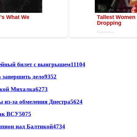
рейный билет с выигрышем
11104
а завершить дело
9352
цкой Михалка
6273
ы из-за обмеления Днестра
5624
так ВСУ
5075
шпион над Балтикой
4734