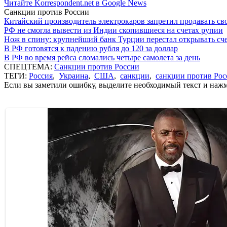
Читайте Korrespondent.net в Google News
Санкции против России
Китайский производитель электрокаров запретил продавать св
РФ не смогла вывести из Индии скопившиеся на счетах рупии
Нож в спину: крупнейший банк Турции перестал открывать сче
В РФ готовятся к падению рубля до 120 за доллар
В РФ во время рейса сломались четыре самолета за день
СПЕЦТЕМА:
Санкции против России
ТЕГИ:
Россия
,
Украина
,
США
,
санкции
,
санкции против Рос
Если вы заметили ошибку, выделите необходимый текст и нажми