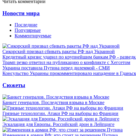
Читать комментарии
Новости мира
Последние
Популярные
Комментируемые
Сикорский призвал сбивать ракеты РФ над Украиной
Кредитный кризис ударил по крупнейшим банкам РФ - разведк
Трамп резко ответил на публикацию о конфликте с Хегсетом
Украина поставила Путина перед дилеммой - СМИ
Консульство Украины прокомментировало нападение в Гданьс
Сюжеты
Банкет генералов. Последствия взрыва в Москве
Грязные технологии. Атаки РФ на выборы во Франции
Эскалация для Европы. Российский дрон в Лейпциге
Изменения в армии РФ: что стоит за решением Путина