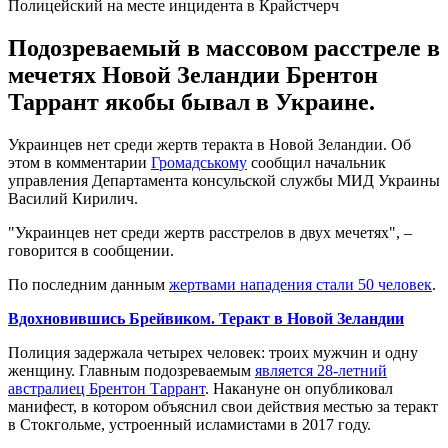
Полицейский на месте инцидента в Крайстчерч
Подозреваемый в массовом расстреле в
мечетях Новой Зеландии Брентон
Таррант якобы бывал в Украине.
Украинцев нет среди жертв теракта в Новой Зеландии. Об
этом в комментарии
Громадському
сообщил начальник
управления Департамента консульской службы МИД Украины
Василий Кирилич.
"Украинцев нет среди жертв расстрелов в двух мечетях", –
говорится в сообщении.
По последним данным
жертвами нападения стали 50 человек
.
Вдохновившись Брейвиком. Теракт в Новой Зеландии
Полиция задержала четырех человек: троих мужчин и одну
женщину. Главным подозреваемым
является 28-летний
австралиец Брентон Таррант
. Накануне он опубликовал
манифест, в котором объяснил свои действия местью за теракт
в Стокгольме, устроенный исламистами в 2017 году.