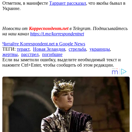
Отметим, в манифесте
Таррант рассказал
, что якобы бывал в
Украине.
Новости от
Корреспондент.net
в Telegram. Подписывайтесь
на наш канал
https://t.me/korrespondentnet
Читайте Korrespondent.net в Google News
ТЕГИ:
теракт
,
Новая Зеландия
,
стрельба
,
украинцы
,
жертвы
,
расстрел
,
погибшие
Если вы заметили ошибку, выделите необходимый текст и
нажмите Ctrl+Enter, чтобы сообщить об этом редакции.