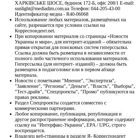
ХАРКІВСЬКЕ ШОСЕ, будинок 172-Б, офіс 208/1 E-mail:
sunlight@mediadim.com.ua
Телефон: 044-205-43-00
Идентификатор медиа - R40-06068
Использование любых материалов, размещённых на
сайте, разрешается при условии ссылки на
Корреспондент.net.
При копировании материалов со страницы «Новости
Украины и мира», для интернет-изданий – обязательна
прямая открытая для поисковых систем гиперссылка.
Ссылка должна быть размещена в независимости от
полного либо частичного использования материалов.
Гиперссылка (для интернет- изданий) – должна быть
размещена в подзаголовке или в первом абзаце
материала.
Новости с пометками "Мнение", "Экспертиза",
"Заявление", "Регионы", "Деньги", "Власть", "Выборы",
"Тест-драйв", "Спецпроекты", "Промо" публикуются на
правах рекламы.
Раздел Спецпроекты создается совместно с
коммерческими партнерами.
Любое копирование, публикация, републикация и
другое распространение информации, которое содержит
ссылку на "Интерфакс-Украина", EPA / UPG, строго
воспрещается.
Владелец веб-страницы в разделе Я- Корреспондент