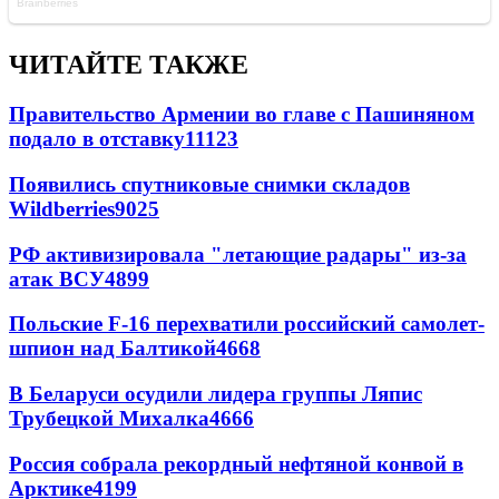
ЧИТАЙТЕ ТАКЖЕ
Правительство Армении во главе с Пашиняном
подало в отставку
11123
Появились спутниковые снимки складов
Wildberries
9025
РФ активизировала "летающие радары" из-за
атак ВСУ
4899
Польские F-16 перехватили российский самолет-
шпион над Балтикой
4668
В Беларуси осудили лидера группы Ляпис
Трубецкой Михалка
4666
Россия собрала рекордный нефтяной конвой в
Арктике
4199