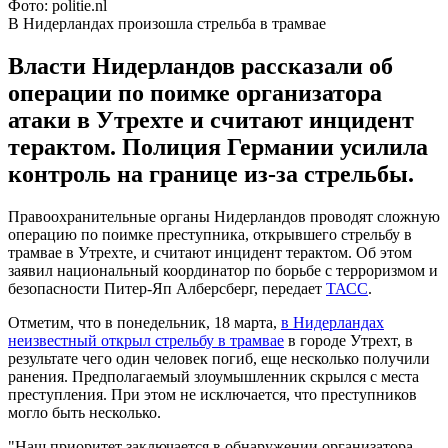
Фото: politie.nl
В Нидерландах произошла стрельба в трамвае
Власти Нидерландов рассказали об
операции по поимке организатора
атаки в Утрехте и считают инцидент
терактом. Полиция Германии усилила
контроль на границе из-за стрельбы.
Правоохранительные органы Нидерландов проводят сложную
операцию по поимке преступника, открывшего стрельбу в
трамвае в Утрехте, и считают инцидент терактом. Об этом
заявил национальный координатор по борьбе с терроризмом и
безопасности Питер-Яп Алберсберг, передает
ТАСС
.
Отметим, что в понедельник, 18 марта,
в Нидерландах
неизвестный открыл стрельбу в трамвае
в городе Утрехт, в
результате чего один человек погиб, еще несколько получили
ранения. Предполагаемый злоумышленник скрылся с места
преступления. При этом не исключается, что преступников
могло быть несколько.
"Наш приоритет заключается в обнаружении организатора