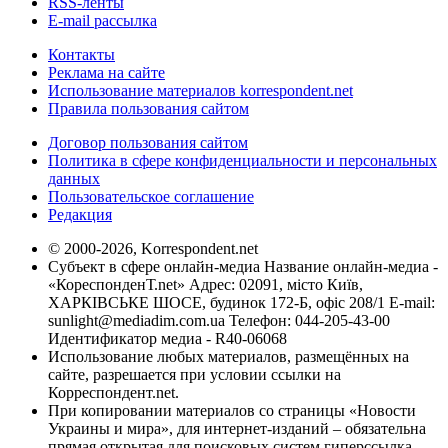
RSS-ленты
E-mail рассылка
Контакты
Реклама на сайте
Использование материалов korrespondent.net
Правила пользования сайтом
Договор пользования сайтом
Политика в сфере конфиденциальности и персональных
данных
Пользовательское соглашение
Редакция
© 2000-2026, Korrespondent.net
Субъект в сфере онлайн-медиа Название онлайн-медиа -
«КореспонденТ.net» Адрес: 02091, місто Київ,
ХАРКІВСЬКЕ ШОСЕ, будинок 172-Б, офіс 208/1 E-mail:
sunlight@mediadim.com.ua
Телефон: 044-205-43-00
Идентификатор медиа - R40-06068
Использование любых материалов, размещённых на
сайте, разрешается при условии ссылки на
Корреспондент.net.
При копировании материалов со страницы «Новости
Украины и мира», для интернет-изданий – обязательна
прямая открытая для поисковых систем гиперссылка.