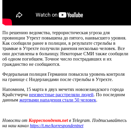
По решению ведомства, террористическая угроза для
провинции Утрехт повышена до пятого, наивысшего уровня.
Как сообщили ранее в полиции, в результате стрельбы в
трамвае в Утрехте получили ранения несколько человек. Все
они доставлены в больницу. Некоторые СМИ также сообщили
об одном погибшем. Точное число пострадавших и их
гражданство не сообщаются.
Федеральная полиция Германии повысила уровень контроля
на границе с Нидерландами после стрельбы в Утрехте.
Напомним, 15 марта в двух мечетях новозеландского города
Крайстчерча
неизвестные расстреляли людей
. По последним
данным
жертвами нападения стали 50 человек
.
Новости от
Корреспондент.net
в Telegram. Подписывайтесь
на наш канал
https://t.me/korrespondentnet