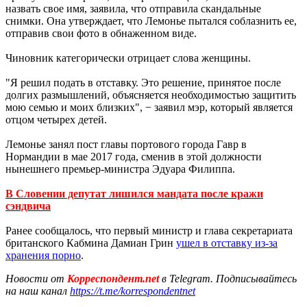
назвать свое имя, заявила, что отправила скандальные
снимки. Она утверждает, что Лемонье пытался соблазнить ее,
отправив свои фото в обнаженном виде.
Чиновник категорически отрицает слова женщины.
"Я решил подать в отставку. Это решение, принятое после
долгих размышлений, объясняется необходимостью защитить
мою семью и моих близких", − заявил мэр, который является
отцом четырех детей.
Лемонье занял пост главы портового города Гавр в
Нормандии в мае 2017 года, сменив в этой должности
нынешнего премьер-министра Эдуара Филиппа.
В Словении депутат лишился мандата после кражи
сэндвича
Ранее сообщалось, что первый министр и глава секретариата
британского Кабмина Дамиан Грин
ушел в отставку из-за
хранения порно
.
Новости от
Корреспондент.net
в Telegram. Подписывайтесь
на наш канал
https://t.me/korrespondentnet