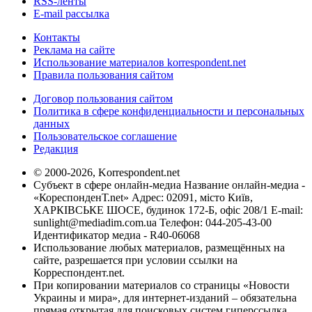
RSS-ленты
E-mail рассылка
Контакты
Реклама на сайте
Использование материалов korrespondent.net
Правила пользования сайтом
Договор пользования сайтом
Политика в сфере конфиденциальности и персональных
данных
Пользовательское соглашение
Редакция
© 2000-2026, Korrespondent.net
Субъект в сфере онлайн-медиа Название онлайн-медиа -
«КореспонденТ.net» Адрес: 02091, місто Київ,
ХАРКІВСЬКЕ ШОСЕ, будинок 172-Б, офіс 208/1 E-mail:
sunlight@mediadim.com.ua
Телефон: 044-205-43-00
Идентификатор медиа - R40-06068
Использование любых материалов, размещённых на
сайте, разрешается при условии ссылки на
Корреспондент.net.
При копировании материалов со страницы «Новости
Украины и мира», для интернет-изданий – обязательна
прямая открытая для поисковых систем гиперссылка.