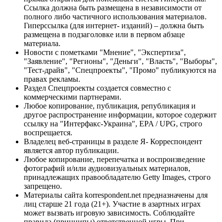
Ссылка должна быть размещена в независимости от
полного либо частичного использования материалов.
Гиперссылка (для интернет- изданий) – должна быть
размещена в подзаголовке или в первом абзаце
материала.
Новости с пометками "Мнение", "Экспертиза",
"Заявление", "Регионы", "Деньги", "Власть", "Выборы",
"Тест-драйв", "Спецпроекты", "Промо" публикуются на
правах рекламы.
Раздел Спецпроекты создается совместно с
коммерческими партнерами.
Любое копирование, публикация, републикация и
другое распространение информации, которое содержит
ссылку на "Интерфакс-Украина", EPA / UPG, строго
воспрещается.
Владелец веб-страницы в разделе Я- Корреспондент
является автор публикации.
Любое копирование, перепечатка и воспроизведение
фотографий и/или аудиовизуальных материалов,
принадлежащих правообладателю Getty Images, строго
запрещено.
Материалы сайта korrespondent.net предназначены для
лиц старше 21 года (21+). Участие в азартных играх
может вызвать игровую зависимость. Соблюдайте
правила (принципы) ответственной игры. При