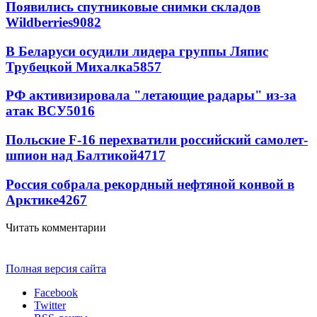
Появились спутниковые снимки складов
Wildberries
9082
В Беларуси осудили лидера группы Ляпис
Трубецкой Михалка
5857
РФ активизировала "летающие радары" из-за
атак ВСУ
5016
Польские F-16 перехватили российский самолет-
шпион над Балтикой
4717
Россия собрала рекордный нефтяной конвой в
Арктике
4267
Читать комментарии
Полная версия сайта
Facebook
Twitter