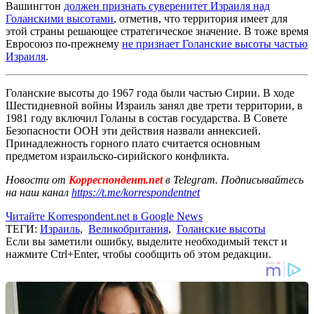
Вашингтон
должен признать суверенитет Израиля над
Голанскими высотами
, отметив, что территория имеет для
этой страны решающее стратегическое значение. В тоже время
Евросоюз по-прежнему
не признает Голанские высоты частью
Израиля
.
Голанские высоты до 1967 года были частью Сирии. В ходе
Шестидневной войны Израиль занял две трети территории, в
1981 году включил Голаны в состав государства. В Совете
Безопасности ООН эти действия назвали аннексией.
Принадлежность горного плато считается основным
предметом израильско-сирийского конфликта.
Новости от
Корреспондент.net
в Telegram. Подписывайтесь
на наш канал
https://t.me/korrespondentnet
Читайте Korrespondent.net в Google News
ТЕГИ:
Израиль
,
Великобритания
,
Голанские высоты
Если вы заметили ошибку, выделите необходимый текст и
нажмите Ctrl+Enter, чтобы сообщить об этом редакции.