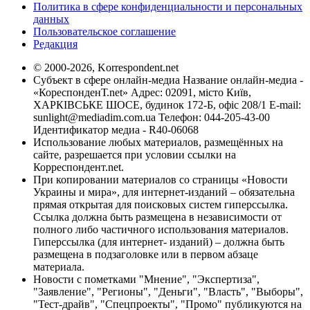
Политика в сфере конфиденциальности и персональных
данных
Пользовательское соглашение
Редакция
© 2000-2026, Korrespondent.net
Субъект в сфере онлайн-медиа Название онлайн-медиа -
«КореспонденТ.net» Адрес: 02091, місто Київ,
ХАРКІВСЬКЕ ШОСЕ, будинок 172-Б, офіс 208/1 E-mail:
sunlight@mediadim.com.ua
Телефон: 044-205-43-00
Идентификатор медиа - R40-06068
Использование любых материалов, размещённых на
сайте, разрешается при условии ссылки на
Корреспондент.net.
При копировании материалов со страницы «Новости
Украины и мира», для интернет-изданий – обязательна
прямая открытая для поисковых систем гиперссылка.
Ссылка должна быть размещена в независимости от
полного либо частичного использования материалов.
Гиперссылка (для интернет- изданий) – должна быть
размещена в подзаголовке или в первом абзаце
материала.
Новости с пометками "Мнение", "Экспертиза",
"Заявление", "Регионы", "Деньги", "Власть", "Выборы",
"Тест-драйв", "Спецпроекты", "Промо" публикуются на