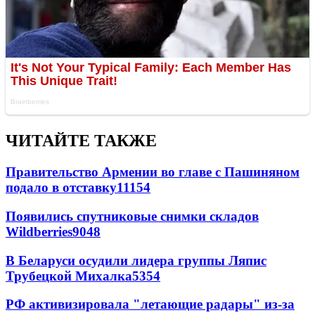
ЧИТАЙТЕ ТАКЖЕ
Правительство Армении во главе с Пашиняном
подало в отставку
11154
Появились спутниковые снимки складов
Wildberries
9048
В Беларуси осудили лидера группы Ляпис
Трубецкой Михалка
5354
РФ активизировала "летающие радары" из-за