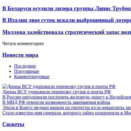
В Беларуси осудили лидера группы Ляпис Трубе
В Италии двое суток искали выброшенный лоте
Молдова задействовала стратегический запас вод
Читать комментарии
Новости мира
Последние
Популярные
Комментируемые
Дроны ВСУ удорожили перевозку грузов в порты РФ
В России предложили построить железную дорогу к Индийско
В МИД РФ отвергли возможность завершения войны
Эбола в Конго: медики вышли на протесты из-за невыплаты за
Стало известно имя генерала, которого тайно похоронили в Мо
Сюжеты