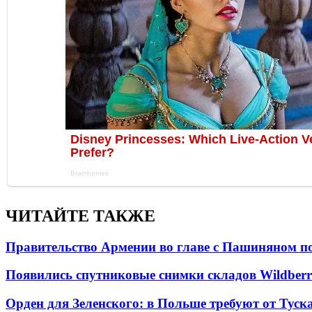
ЧИТАЙТЕ ТАКЖЕ
Правительство Армении во главе с Пашиняном по
Появились спутниковые снимки складов Wildberr
Орден для Зеленского: в Польше требуют от Туск