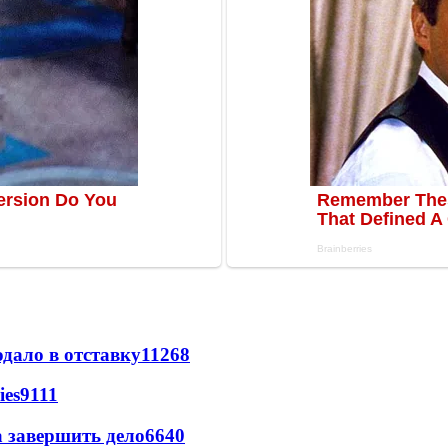
дало в отставку
11268
ies
9111
а завершить дело
6640