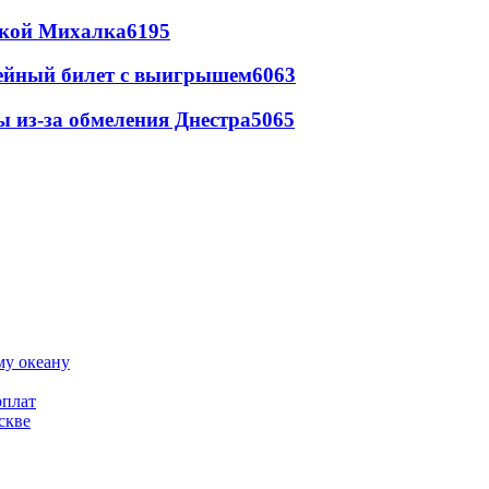
цкой Михалка
6195
рейный билет с выигрышем
6063
ы из-за обмеления Днестра
5065
му океану
рплат
скве