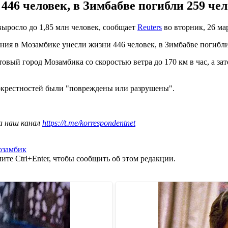
46 человек, в Зимбабве погибли 259 чело
ыросло до 1,85 млн человек, сообщает
Reuters
во вторник, 26 ма
ния в Мозамбике унесли жизни 446 человек, в Зимбабве погибли 
овый город Мозамбика со скоростью ветра до 170 км в час, а за
 окрестностей были "повреждены или разрушены".
а наш канал
https://t.me/korrespondentnet
замбик
те Ctrl+Enter, чтобы сообщить об этом редакции.