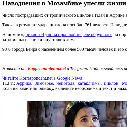
Наводнения в Мозамбике унесли жизни 4
Число пострадавших от тропического циклона Идай в Африке в
Также в результат удара циклона погибли 761 человек. Наводне
Напомним,
циклон Идай на прошлой неделе обрушился
на порт
затопив население и опустошив дома.
90% города Бейра с населением более 500 тысяч человек и его
Новости от
Корреспондент.net
в Telegram. Подписывайтесь н
Читайте Korrespondent.net в Google News
ТЕГИ:
Африка
,
Зимбабве
,
непогода
,
катаклизмы
,
циклон
,
Мо
Если вы заметили ошибку, выделите необходимый текст и нажми