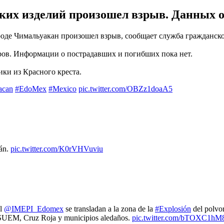
их изделий произошел взрыв. Данных о
оде Чимальуакан произошел взрыв, сообщает служба гражданской
ров. Информации о пострадавших и погибших пока нет.
ки из Красного креста.
acan
#EdoMex
#Mexico
pic.twitter.com/OBZz1doaA5
cán.
pic.twitter.com/K0rVHVuviu
el
@IMEPI_Edomex
se transladan a la zona de la
#Explosión
del polvo
UEM, Cruz Roja y municipios aledaños.
pic.twitter.com/bTOXC1hM