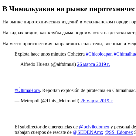
В Чимальуакан на рынке пиротехническ
На рынке пиротехнических изделий в мексиканском городе гор
На кадрах видно, как клубы дыма поднимаются на десятки мет
На место происшествия направились спасатели, военные и меди
Explota hace unos minutos Cohetera
#Chicoloapan
#Chimalhu
— Alfredo Huerta (@alftdmusi)
26 марта 2019 г.
#ÚltimaHora
. Reportan explosión de pirotecnia en Chimalhua
— Metrópoli (@Univ_Metropoli)
26 марта 2019 г.
El subdirector de emergencias de
@pciviledomex
y personal d
trabajan cuerpos de rescate de
@SEDENAmx
@SS_Edomex
S