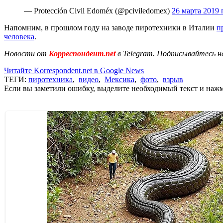
— Protección Civil Edoméx (@pciviledomex)
26 марта 2019 г
Напомним, в прошлом году на заводе пиротехники в Италии
п
человека
.
Новости от
Корреспондент.net
в Telegram. Подписывайтесь н
Читайте Korrespondent.net в Google News
ТЕГИ:
пиротехника
,
видео
,
Мексика
,
фото
,
взрыв
Если вы заметили ошибку, выделите необходимый текст и нажми