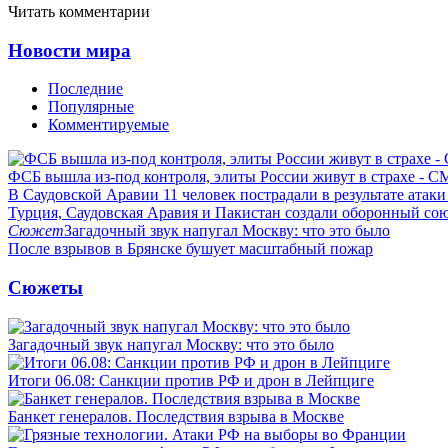
Читать комментарии
Новости мира
Последние
Популярные
Комментируемые
ФСБ вышла из-под контроля, элиты России живут в страхе - 
В Саудовской Аравии 11 человек пострадали в результате атаки
Турция, Саудовская Аравия и Пакистан создали оборонный со
Сюжет
Загадочный звук напугал Москву: что это было
После взрывов в Брянске бушует масштабный пожар
Сюжеты
Загадочный звук напугал Москву: что это было
Итоги 06.08: Санкции против РФ и дрон в Лейпциге
Банкет генералов. Последствия взрыва в Москве