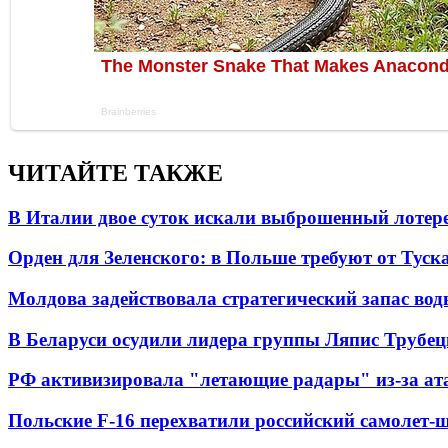
ЧИТАЙТЕ ТАКЖЕ
В Италии двое суток искали выброшенный лоте
Орден для Зеленского: в Польше требуют от Туск
Молдова задействовала стратегический запас вод
В Беларуси осудили лидера группы Ляпис Трубе
РФ активизировала "летающие радары" из-за а
Польские F-16 перехватили российский самолет-