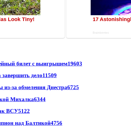
рейный билет с выигрышем
19603
а завершить дело
11509
ы из-за обмеления Днестра
6725
цкой Михалка
6344
так ВСУ
5122
шпион над Балтикой
4756