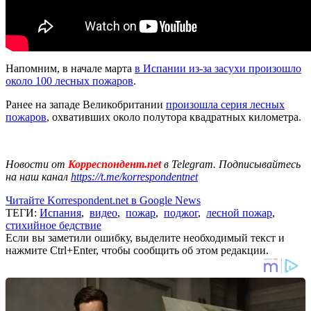
Напомним, в начале марта
в Испании из-за засухи произошло
около 100 лесных пожаров
.
Ранее на западе Великобритании
произошла серия лесных
пожаров
, охвативших около полутора квадратных километра.
Новости от
Корреспондент.net
в Telegram. Подписывайтесь
на наш канал
https://t.me/korrespondentnet
Читайте Korrespondent.net в Google News
ТЕГИ:
Испания
,
видео
,
пожар
,
поджог
,
лесной пожар
,
стихийное бедствие
Если вы заметили ошибку, выделите необходимый текст и
нажмите Ctrl+Enter, чтобы сообщить об этом редакции.