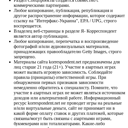
Раздел Спецпроекты создается совместно с
коммерческими партнерами.
Любое копирование, публикация, републикация и
другое распространение информации, которое содержит
ссылку на "Интерфакс-Украина", EPA / UPG, строго
воспрещается.
Владелец веб-страницы в разделе Я- Корреспондент
является автор публикации.
Любое копирование, перепечатка и воспроизведение
фотографий и/или аудиовизуальных материалов,
принадлежащих правообладателю Getty Images, строго
запрещено.
Материалы сайта korrespondent.net предназначены для
лиц старше 21 года (21+). Участие в азартных играх
может вызвать игровую зависимость. Соблюдайте
правила (принципы) ответственной игры. При
обнаружении первых признаков зависимости
немедленно обратитесь к специалисту. Помните, что
участие в азартных играх не может являться источником
доходов или альтернативой работе. Информационный
ресурс korrespondent.net не проводит игры на реальные
и/или виртуальные деньги, сайт не принимает ни в
какой форме оплату ставок и других платежей, которые
связаны/могут быть связаны с азартными играми,
букмекерами или тотализаторами. Какие-либо