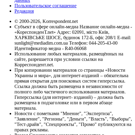
данных
Пользовательское соглашение
Редакция
© 2000-2026, Korrespondent.net
Субъект в сфере онлайн-медиа Название онлайн-медиа -
«КореспонденТ.net» Адрес: 02091, місто Київ,
ХАРКІВСЬКЕ ШОСЕ, будинок 172-Б, офіс 208/1 E-mail:
sunlight@mediadim.com.ua
Телефон: 044-205-43-00
Идентификатор медиа - R40-06068
Использование любых материалов, размещённых на
сайте, разрешается при условии ссылки на
Корреспондент.net.
При копировании материалов со страницы «Новости
Украины и мира», для интернет-изданий – обязательна
прямая открытая для поисковых систем гиперссылка.
Ссылка должна быть размещена в независимости от
полного либо частичного использования материалов.
Гиперссылка (для интернет- изданий) – должна быть
размещена в подзаголовке или в первом абзаце
материала.
Новости с пометками "Мнение", "Экспертиза",
"Заявление", "Регионы", "Деньги", "Власть", "Выборы",
"Тест-драйв", "Спецпроекты", "Промо" публикуются на
правах рекламы.