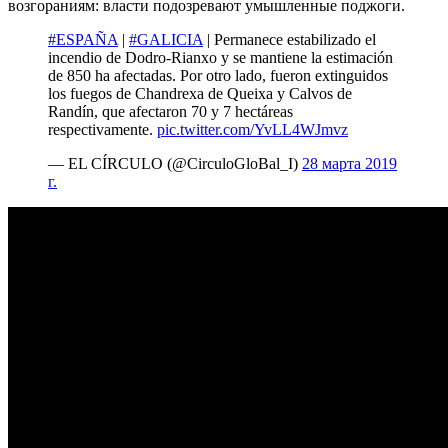
возгораниям: власти подозревают умышленные поджоги.
#ESPAÑA
|
#GALICIA
| Permanece estabilizado el
incendio de Dodro-Rianxo y se mantiene la estimación
de 850 ha afectadas. Por otro lado, fueron extinguidos
los fuegos de Chandrexa de Queixa y Calvos de
Randín, que afectaron 70 y 7 hectáreas
respectivamente.
pic.twitter.com/YvLL4WJmvz
— EL CÍRCULO (@CirculoGloBal_I)
28 марта 2019
г.