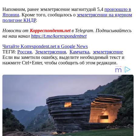
Напомним, ранее землетрясение магнитудой 5,4
произошло в
Японии
. Кроме того, сообщалось о
землетрясении на ядерном
полигоне КНДР
.
Новости от
Корреспондент.net
в Telegram. Подписывайтесь
на наш канал
https://t.me/korrespondentnet
Читайте Korrespondent.net в Google News
ТЕГИ:
Россия
,
Землетрясения
,
Камчатка
,
землетрясение
Если вы заметили ошибку, выделите необходимый текст и
нажмите Ctrl+Enter, чтобы сообщить об этом редакции.