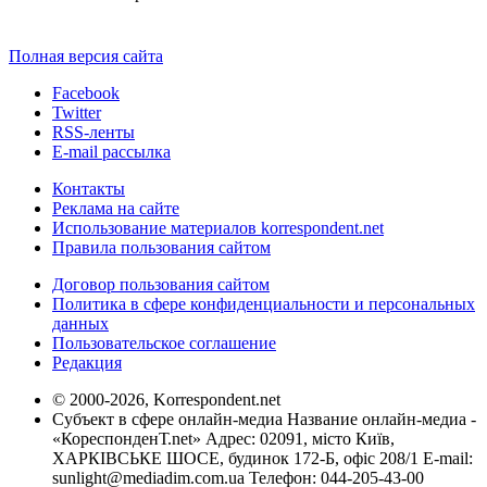
Полная версия сайта
Facebook
Twitter
RSS-ленты
E-mail рассылка
Контакты
Реклама на сайте
Использование материалов korrespondent.net
Правила пользования сайтом
Договор пользования сайтом
Политика в сфере конфиденциальности и персональных
данных
Пользовательское соглашение
Редакция
© 2000-2026, Korrespondent.net
Субъект в сфере онлайн-медиа Название онлайн-медиа -
«КореспонденТ.net» Адрес: 02091, місто Київ,
ХАРКІВСЬКЕ ШОСЕ, будинок 172-Б, офіс 208/1 E-mail:
sunlight@mediadim.com.ua
Телефон: 044-205-43-00