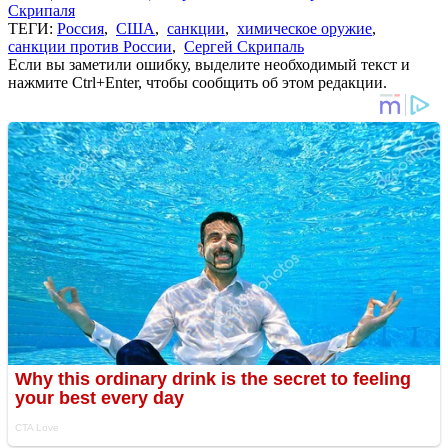
Скрипаля
ТЕГИ:
Россия
,
США
,
санкции
,
химическое оружие
,
санкции против России
,
Сергей Скрипаль
Если вы заметили ошибку, выделите необходимый текст и
нажмите Ctrl+Enter, чтобы сообщить об этом редакции.