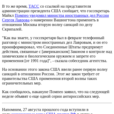
В то же время,
ТАСС
со ссылкой на представителя
администрации президента США сообщает, что госсекретарь
Майкл
Помпео уведомил министра иностранных дел России
Сергея Лаврова
о намерении Вашингтона применить в
отношении Москвы вторую волну санкций по делу
Скрипалей.
"Как вы знаете, у госсекретаря был в феврале телефонный
разговор с министром иностранных дел Лавровым, и он его
проинформировал, что Соединенные Штаты предпримут
действия, связанные с [американским] Законом о контроле над
химическим и биологическим оружием и запрете его
применения [от 1991 года]", - сказала собеседник агентства.
На основании этого закона США ввели ранее первую волну
санкций в отношении России. Этот же закон требует от
правительства США применения второй волны таких
ограничительных мер.
Как сообщалось, накануне Помпео заявил, что на следующей
неделе объявят о еще одной серии антироссийских мер.
Напомним, 27 августа прошлого года вступили в