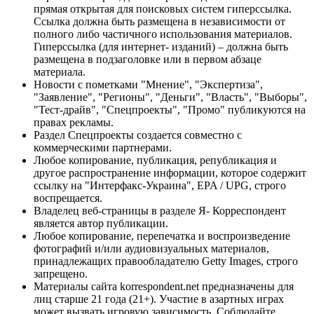
прямая открытая для поисковых систем гиперссылка.
Ссылка должна быть размещена в независимости от
полного либо частичного использования материалов.
Гиперссылка (для интернет- изданий) – должна быть
размещена в подзаголовке или в первом абзаце
материала.
Новости с пометками "Мнение", "Экспертиза",
"Заявление", "Регионы", "Деньги", "Власть", "Выборы",
"Тест-драйв", "Спецпроекты", "Промо" публикуются на
правах рекламы.
Раздел Спецпроекты создается совместно с
коммерческими партнерами.
Любое копирование, публикация, републикация и
другое распространение информации, которое содержит
ссылку на "Интерфакс-Украина", EPA / UPG, строго
воспрещается.
Владелец веб-страницы в разделе Я- Корреспондент
является автор публикации.
Любое копирование, перепечатка и воспроизведение
фотографий и/или аудиовизуальных материалов,
принадлежащих правообладателю Getty Images, строго
запрещено.
Материалы сайта korrespondent.net предназначены для
лиц старше 21 года (21+). Участие в азартных играх
может вызвать игровую зависимость. Соблюдайте