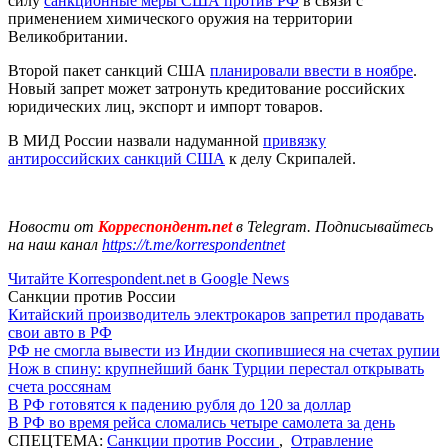
силу
санкционные меры США против РФ
в связи с
применением химического оружия на территории
Великобритании.
Второй пакет санкций США
планировали ввести в ноябре
.
Новый запрет может затронуть кредитование российских
юридических лиц, экспорт и импорт товаров.
В МИД России назвали надуманной
привязку
антироссийских санкций США
к делу Скрипалей.
Новости от
Корреспондент.net
в Telegram. Подписывайтесь
на наш канал
https://t.me/korrespondentnet
Читайте Korrespondent.net в Google News
Санкции против России
Китайский производитель электрокаров запретил продавать
свои авто в РФ
РФ не смогла вывести из Индии скопившиеся на счетах рупии
Нож в спину: крупнейший банк Турции перестал открывать
счета россянам
В РФ готовятся к падению рубля до 120 за доллар
В РФ во время рейса сломались четыре самолета за день
СПЕЦТЕМА:
Санкции против России
,
Отравление