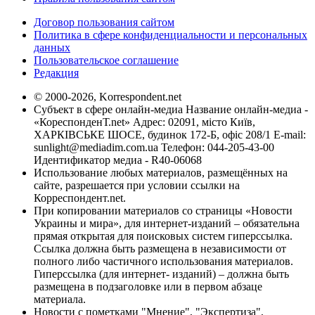
Договор пользования сайтом
Политика в сфере конфиденциальности и персональных
данных
Пользовательское соглашение
Редакция
© 2000-2026, Korrespondent.net
Субъект в сфере онлайн-медиа Название онлайн-медиа -
«КореспонденТ.net» Адрес: 02091, місто Київ,
ХАРКІВСЬКЕ ШОСЕ, будинок 172-Б, офіс 208/1 E-mail:
sunlight@mediadim.com.ua
Телефон: 044-205-43-00
Идентификатор медиа - R40-06068
Использование любых материалов, размещённых на
сайте, разрешается при условии ссылки на
Корреспондент.net.
При копировании материалов со страницы «Новости
Украины и мира», для интернет-изданий – обязательна
прямая открытая для поисковых систем гиперссылка.
Ссылка должна быть размещена в независимости от
полного либо частичного использования материалов.
Гиперссылка (для интернет- изданий) – должна быть
размещена в подзаголовке или в первом абзаце
материала.
Новости с пометками "Мнение", "Экспертиза",