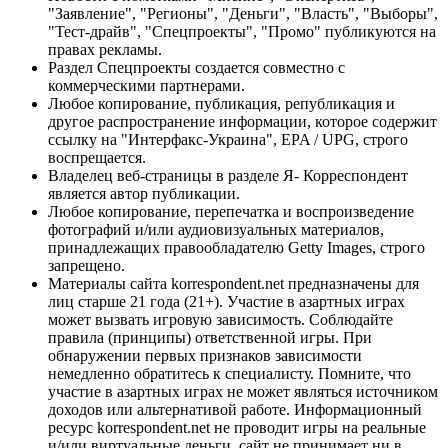
"Заявление", "Регионы", "Деньги", "Власть", "Выборы",
"Тест-драйв", "Спецпроекты", "Промо" публикуются на
правах рекламы.
Раздел Спецпроекты создается совместно с
коммерческими партнерами.
Любое копирование, публикация, републикация и
другое распространение информации, которое содержит
ссылку на "Интерфакс-Украина", EPA / UPG, строго
воспрещается.
Владелец веб-страницы в разделе Я- Корреспондент
является автор публикации.
Любое копирование, перепечатка и воспроизведение
фотографий и/или аудиовизуальных материалов,
принадлежащих правообладателю Getty Images, строго
запрещено.
Материалы сайта korrespondent.net предназначены для
лиц старше 21 года (21+). Участие в азартных играх
может вызвать игровую зависимость. Соблюдайте
правила (принципы) ответственной игры. При
обнаружении первых признаков зависимости
немедленно обратитесь к специалисту. Помните, что
участие в азартных играх не может являться источником
доходов или альтернативой работе. Информационный
ресурс korrespondent.net не проводит игры на реальные
и/или виртуальные деньги, сайт не принимает ни в