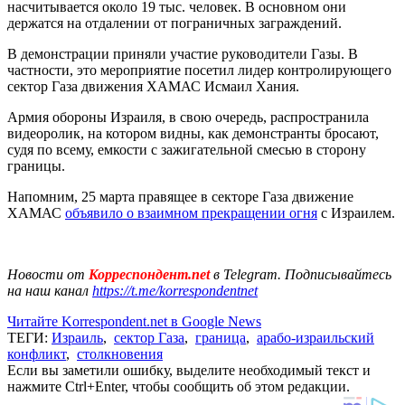
насчитывается около 19 тыс. человек. В основном они
держатся на отдалении от пограничных заграждений.
В демонстрации приняли участие руководители Газы. В
частности, это мероприятие посетил лидер контролирующего
сектор Газа движения ХАМАС Исмаил Хания.
Армия обороны Израиля, в свою очередь, распространила
видеоролик, на котором видны, как демонстранты бросают,
судя по всему, емкости с зажигательной смесью в сторону
границы.
Напомним, 25 марта правящее в секторе Газа движение
ХАМАС
объявило о взаимном прекращении огня
с Израилем.
Новости от
Корреспондент.net
в Telegram. Подписывайтесь
на наш канал
https://t.me/korrespondentnet
Читайте Korrespondent.net в Google News
ТЕГИ:
Израиль
,
сектор Газа
,
граница
,
арабо-израильский
конфликт
,
столкновения
Если вы заметили ошибку, выделите необходимый текст и
нажмите Ctrl+Enter, чтобы сообщить об этом редакции.