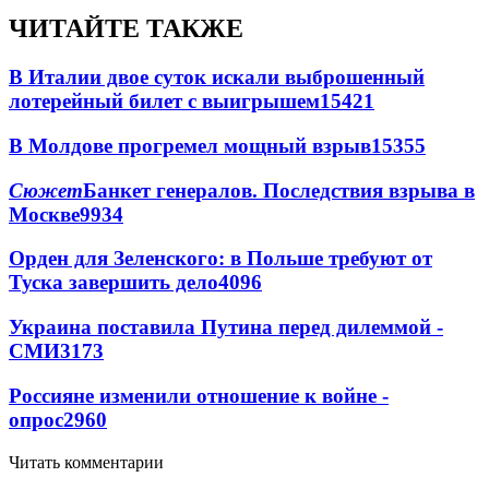
ЧИТАЙТЕ ТАКЖЕ
В Италии двое суток искали выброшенный
лотерейный билет с выигрышем
15421
В Молдове прогремел мощный взрыв
15355
Сюжет
Банкет генералов. Последствия взрыва в
Москве
9934
Орден для Зеленского: в Польше требуют от
Туска завершить дело
4096
Украина поставила Путина перед дилеммой -
СМИ
3173
Россияне изменили отношение к войне -
опрос
2960
Читать комментарии