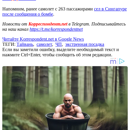
Напомним, ранее самолет с 263 пассажирами
сел в Сингапуре
после сообщения о бомбе
.
Новости от
Корреспондент.net
в Telegram. Подписывайтесь
на наш канал
https://t.me/korrespondentnet
Читайте Korrespondent.net в Google News
ТЕГИ:
Тайвань
,
самолет
,
ЧП
,
экстренная посадка
Если вы заметили ошибку, выделите необходимый текст и
нажмите Ctrl+Enter, чтобы сообщить об этом редакции.