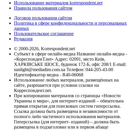
Использование материалов korrespondent.net
Правила пользования сайтом
Договор пользования сайтом
Политика в сфере конфиденциальности и персональных
данных
Пользовательское соглашение
Редакция
© 2000-2026, Korrespondent.net
Субъект в сфере онлайн-медиа Название онлайн-медиа -
«КореспонденТ.net» Адрес: 02091, місто Київ,
ХАРКІВСЬКЕ ШОСЕ, будинок 172-Б, офіс 208/1 E-mail:
sunlight@mediadim.com.ua
Телефон: 044-205-43-00
Идентификатор медиа - R40-06068
Использование любых материалов, размещённых на
сайте, разрешается при условии ссылки на
Корреспондент.net.
При копировании материалов со страницы «Новости
Украины и мира», для интернет-изданий – обязательна
прямая открытая для поисковых систем гиперссылка.
Ссылка должна быть размещена в независимости от
полного либо частичного использования материалов.
Гиперссылка (для интернет- изданий) – должна быть
размещена в подзаголовке или в первом абзаце