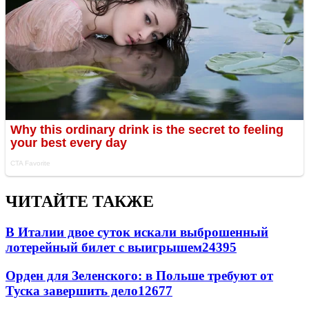
ЧИТАЙТЕ ТАКЖЕ
В Италии двое суток искали выброшенный
лотерейный билет с выигрышем
24395
Орден для Зеленского: в Польше требуют от
Туска завершить дело
12677