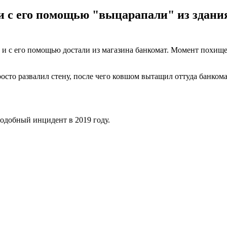
 с его помощью "выцарапали" из здания
и с его помощью достали из магазина банкомат. Момент похищен
росто развалил стену, после чего ковшом вытащил оттуда банком
одобный инцидент в 2019 году.