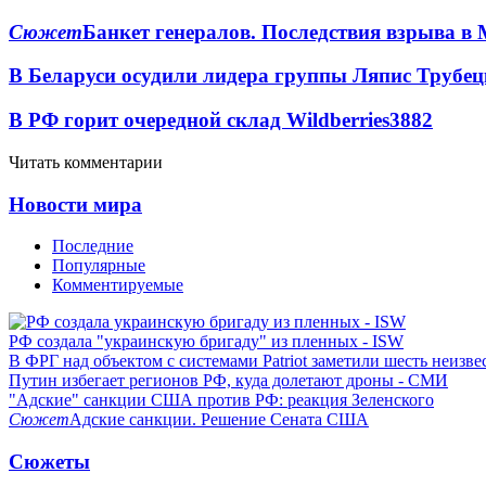
Сюжет
Банкет генералов. Последствия взрыва в 
В Беларуси осудили лидера группы Ляпис Трубе
В РФ горит очередной склад Wildberries
3882
Читать комментарии
Новости мира
Последние
Популярные
Комментируемые
РФ создала "украинскую бригаду" из пленных - ISW
В ФРГ над объектом с системами Patriot заметили шесть неизв
Путин избегает регионов РФ, куда долетают дроны - СМИ
"Адские" санкции США против РФ: реакция Зеленского
Сюжет
Адские санкции. Решение Сената США
Сюжеты