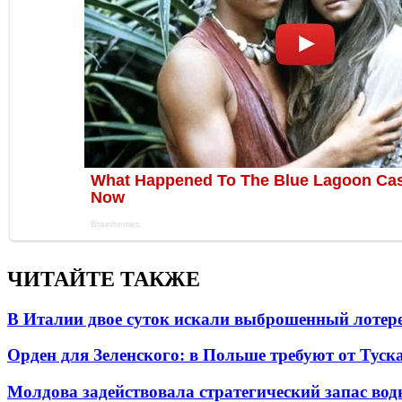
ЧИТАЙТЕ ТАКЖЕ
В Италии двое суток искали выброшенный лоте
Орден для Зеленского: в Польше требуют от Туск
Молдова задействовала стратегический запас вод