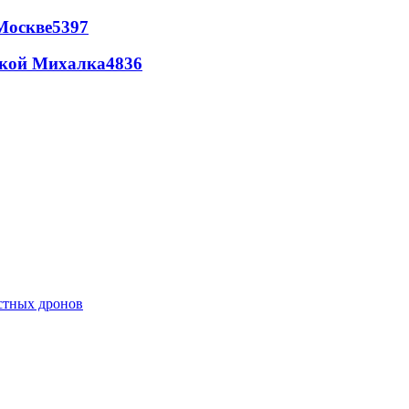
Москве
5397
цкой Михалка
4836
естных дронов