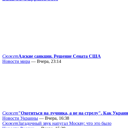
Сюжет
Адские санкции. Решение Сената США
Новости мира
— Вчера, 23:14
Сюжет
"Охотиться на лучника, а не на стрелу". Как Украи
Новости Украины
— Вчера, 16:38
Сюжет
Загадочный звук напугал Москву: что это было