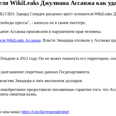
еля WikiLeaks Джулиана Ассанжа как уда
) США Эдвард Сноуден расценил арест основателя WikiLeaks Дж
вободы прессы", - написал он в своем твиттере.
ание Ассанжа произволом и нарушением прав человека.
еля WikiLeaks Ассанжа
. Власти Эквадора отозвали у Ассанжа пр
Лондоне в 2012 году. Он не может покинуть его территорию, по
 разглашение секретных данных Госдепартамента.
властям Эквадора в пять миллионов долларов.
Великобритании предоставили письменные гарантии того, что А
озить смертная казнь.
а наш канал
https://t.me/korrespondentnet