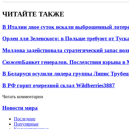
ЧИТАЙТЕ ТАКЖЕ
В Италии двое суток искали выброшенный лоте
Орден для Зеленского: в Польше требуют от Туск
Молдова задействовала стратегический запас вод
Сюжет
Банкет генералов. Последствия взрыва в 
В Беларуси осудили лидера группы Ляпис Трубе
В РФ горит очередной склад Wildberries
3887
Читать комментарии
Новости мира
Последние
Популярные