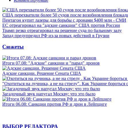
Комментируемые
США перехватили более 50 судов после возобновления блокад
Пентагон купит лазеры для борьбы с дронами $400 млн - СМИ
ЕС отреагировал на "адские санкции" США против России
Трамп резко отреагировал на решение суда по бальному залу
Запад предупредил РФ из-за новых действий в Грузии
Сюжеты
Итоги 07.08: "Адские" санкции и "парад" дронов
Адские санкции. Решение Сената США
"Охотиться на лучника, а не на стрелу". Как Украине бороться 
Загадочный звук напугал Москву: что это было
Итоги 06.08: Санкции против РФ и дрон в Лейпциге
ВЫБОР РЕДАКТОРА