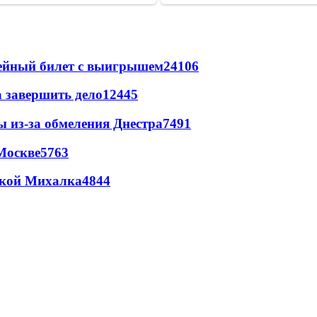
рейный билет с выигрышем
24106
а завершить дело
12445
ы из-за обмеления Днестра
7491
Москве
5763
цкой Михалка
4844