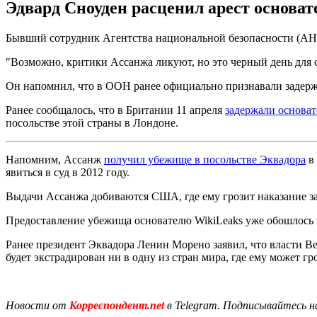
Эдвард Сноуден расценил арест основат
Бывший сотрудник Агентства национальной безопасности (АНБ
"Возможно, критики Ассанжа ликуют, но это черный день для с
Он напомнил, что в ООН ранее официально признавали задерж
Ранее сообщалось, что в Британии 11 апреля
задержали основат
посольстве этой страны в Лондоне.
Напомним, Ассанж
получил убежище в посольстве Эквадора
в 
явиться в суд в 2012 году.
Выдачи Ассанжа добиваются США, где ему грозит наказание за
Предоставление убежища основателю WikiLeaks уже обошлось 
Ранее президент Эквадора Ленин Морено заявил, что власти 
будет экстрадирован ни в одну из стран мира, где ему может гр
Новости от
Корреспондент.net
в Telegram. Подписывайтесь н