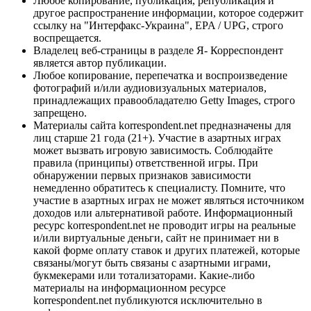
Любое копирование, публикация, републикация и
другое распространение информации, которое содержит
ссылку на "Интерфакс-Украина", EPA / UPG, строго
воспрещается.
Владелец веб-страницы в разделе Я- Корреспондент
является автор публикации.
Любое копирование, перепечатка и воспроизведение
фотографий и/или аудиовизуальных материалов,
принадлежащих правообладателю Getty Images, строго
запрещено.
Материалы сайта korrespondent.net предназначены для
лиц старше 21 года (21+). Участие в азартных играх
может вызвать игровую зависимость. Соблюдайте
правила (принципы) ответственной игры. При
обнаружении первых признаков зависимости
немедленно обратитесь к специалисту. Помните, что
участие в азартных играх не может являться источником
доходов или альтернативой работе. Информационный
ресурс korrespondent.net не проводит игры на реальные
и/или виртуальные деньги, сайт не принимает ни в
какой форме оплату ставок и других платежей, которые
связаны/могут быть связаны с азартными играми,
букмекерами или тотализаторами. Какие-либо
материалы на информационном ресурсе
korrespondent.net публикуются исключительно в