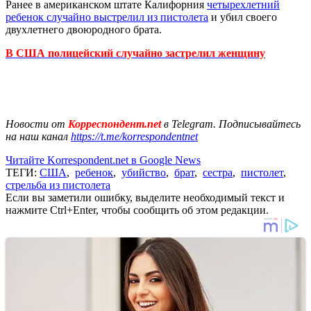
Ранее в ​​американском штате Калифорния
четырехлетний
ребенок случайно выстрелил из пистолета
и убил своего
двухлетнего двоюродного брата.
В США полицейский случайно застрелил женщину
Новости от
Корреспондент.net
в Telegram. Подписывайтесь
на наш канал
https://t.me/korrespondentnet
Читайте Korrespondent.net в Google News
ТЕГИ:
США
,
ребенок
,
убийство
,
брат
,
сестра
,
пистолет
,
стрельба из пистолета
Если вы заметили ошибку, выделите необходимый текст и
нажмите Ctrl+Enter, чтобы сообщить об этом редакции.