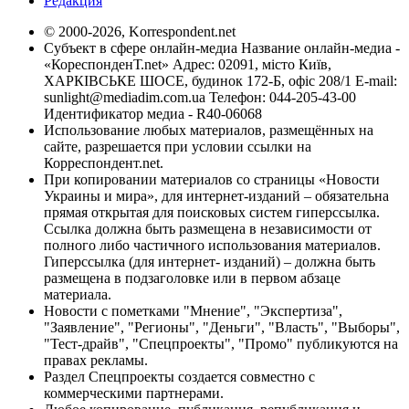
Редакция
© 2000-2026, Korrespondent.net
Субъект в сфере онлайн-медиа Название онлайн-медиа -
«КореспонденТ.net» Адрес: 02091, місто Київ,
ХАРКІВСЬКЕ ШОСЕ, будинок 172-Б, офіс 208/1 E-mail:
sunlight@mediadim.com.ua
Телефон: 044-205-43-00
Идентификатор медиа - R40-06068
Использование любых материалов, размещённых на
сайте, разрешается при условии ссылки на
Корреспондент.net.
При копировании материалов со страницы «Новости
Украины и мира», для интернет-изданий – обязательна
прямая открытая для поисковых систем гиперссылка.
Ссылка должна быть размещена в независимости от
полного либо частичного использования материалов.
Гиперссылка (для интернет- изданий) – должна быть
размещена в подзаголовке или в первом абзаце
материала.
Новости с пометками "Мнение", "Экспертиза",
"Заявление", "Регионы", "Деньги", "Власть", "Выборы",
"Тест-драйв", "Спецпроекты", "Промо" публикуются на
правах рекламы.
Раздел Спецпроекты создается совместно с
коммерческими партнерами.