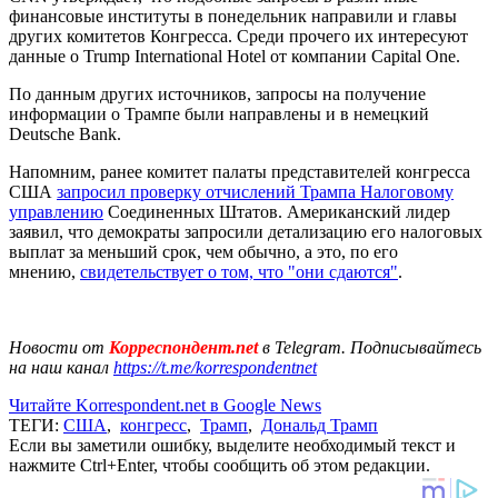
финансовые институты в понедельник направили и главы
других комитетов Конгресса. Среди прочего их интересуют
данные о Trump International Hotel от компании Capital One.
По данным других источников, запросы на получение
информации о Трампе были направлены и в немецкий
Deutsche Bank.
Напомним, ранее комитет палаты представителей конгресса
США
запросил проверку отчислений Трампа Налоговому
управлению
Соединенных Штатов. Американский лидер
заявил, что демократы запросили детализацию его налоговых
выплат за меньший срок, чем обычно, а это, по его
мнению,
свидетельствует о том, что "они сдаются"
.
Новости от
Корреспондент.net
в Telegram. Подписывайтесь
на наш канал
https://t.me/korrespondentnet
Читайте Korrespondent.net в Google News
ТЕГИ:
США
,
конгресс
,
Трамп
,
Дональд Трамп
Если вы заметили ошибку, выделите необходимый текст и
нажмите Ctrl+Enter, чтобы сообщить об этом редакции.