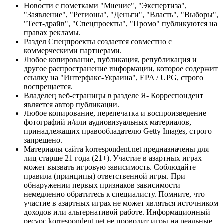
Новости с пометками "Мнение", "Экспертиза",
"Заявление", "Регионы", "Деньги", "Власть", "Выборы",
"Тест-драйв", "Спецпроекты", "Промо" публикуются на
правах рекламы.
Раздел Спецпроекты создается совместно с
коммерческими партнерами.
Любое копирование, публикация, републикация и
другое распространение информации, которое содержит
ссылку на "Интерфакс-Украина", EPA / UPG, строго
воспрещается.
Владелец веб-страницы в разделе Я- Корреспондент
является автор публикации.
Любое копирование, перепечатка и воспроизведение
фотографий и/или аудиовизуальных материалов,
принадлежащих правообладателю Getty Images, строго
запрещено.
Материалы сайта korrespondent.net предназначены для
лиц старше 21 года (21+). Участие в азартных играх
может вызвать игровую зависимость. Соблюдайте
правила (принципы) ответственной игры. При
обнаружении первых признаков зависимости
немедленно обратитесь к специалисту. Помните, что
участие в азартных играх не может являться источником
доходов или альтернативой работе. Информационный
ресурс korrespondent.net не проводит игры на реальные