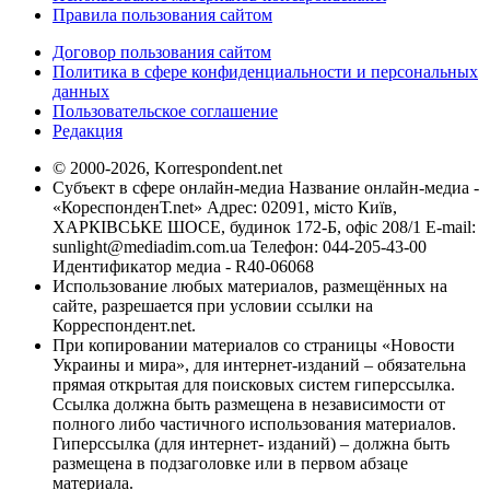
Правила пользования сайтом
Договор пользования сайтом
Политика в сфере конфиденциальности и персональных
данных
Пользовательское соглашение
Редакция
© 2000-2026, Korrespondent.net
Субъект в сфере онлайн-медиа Название онлайн-медиа -
«КореспонденТ.net» Адрес: 02091, місто Київ,
ХАРКІВСЬКЕ ШОСЕ, будинок 172-Б, офіс 208/1 E-mail:
sunlight@mediadim.com.ua
Телефон: 044-205-43-00
Идентификатор медиа - R40-06068
Использование любых материалов, размещённых на
сайте, разрешается при условии ссылки на
Корреспондент.net.
При копировании материалов со страницы «Новости
Украины и мира», для интернет-изданий – обязательна
прямая открытая для поисковых систем гиперссылка.
Ссылка должна быть размещена в независимости от
полного либо частичного использования материалов.
Гиперссылка (для интернет- изданий) – должна быть
размещена в подзаголовке или в первом абзаце
материала.