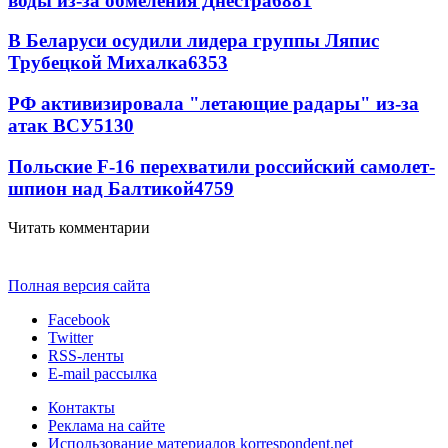
воды из-за обмеления Днестра
6881
В Беларуси осудили лидера группы Ляпис
Трубецкой Михалка
6353
РФ активизировала "летающие радары" из-за
атак ВСУ
5130
Польские F-16 перехватили российский самолет-
шпион над Балтикой
4759
Читать комментарии
Полная версия сайта
Facebook
Twitter
RSS-ленты
E-mail рассылка
Контакты
Реклама на сайте
Использование материалов korrespondent.net