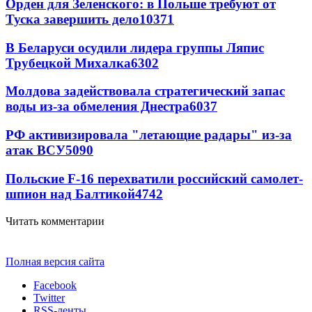
Орден для Зеленского: в Польше требуют от
Туска завершить дело
10371
В Беларуси осудили лидера группы Ляпис
Трубецкой Михалка
6302
Молдова задействовала стратегический запас
воды из-за обмеления Днестра
6037
РФ активизировала "летающие радары" из-за
атак ВСУ
5090
Польские F-16 перехватили российский самолет-
шпион над Балтикой
4742
Читать комментарии
Полная версия сайта
Facebook
Twitter
RSS-ленты