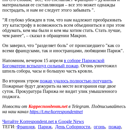
материальная ее составляющая – все это может однажды
пострадать, и нам не следует этого забывать ".
"Я глубоко убежден в том, что нам надлежит преобразовать
эту катастрофу в возможность всем объединиться и при этом
обдумать, кем мы были и кем мы хотим стать. Стать лучше,
чем ранее", – сказал в обращении Макрон.
Он заверил, что "разделяет боль" от происшедшего "как со
всеми французами, так и иностранцами, любящими Париж".
Напомним, вечером 15 апреля
в соборе Парижской
Богоматери вспыхнул сильный пожар
. Огонь уничтожил
шпиль собора, часы и большую часть кровли.
Во вторник утром
пожар удалось полностью потушить
.
Пожарные будут дежурить на месте возгорания еще двое
суток. Прокуратура Парижа не видит улик умышленного
поджога.
Новости от
Корреспондент.net
в Telegram. Подписывайтесь
на наш канал
https://t.me/korrespondentnet
Читайте Korrespondent.net в Google News
ТЕГИ:
Франция
,
Париж
,
День Соборности
,
огонь
,
пожар
,