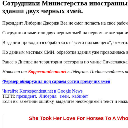
Сотрудники Министерства иностранных 
здании двух черных змей.
Президент Либерии Джордж Веа не смог попасть на свое рабочее
Сотрудники заметили двух черных змей на первом этаже здания
В здании проводится обработка от "всего ползающего", отмети
По данным местных СМИ, обработка здания уже проводилась в 
Ранее в Днепре на территории ресторана по улице Сичеславск
Новости от
Корреспондент.net
в Telegram. Подписывайтесь н
Фермер обнаружил под сараем сотни гремучих змей
Читайте Korrespondent.net в Google News
ТЕГИ:
президент
,
Либерия
,
змеи
,
кабинет
Если вы заметили ошибку, выделите необходимый текст и нажми