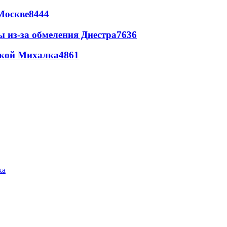
Москве
8444
ы из-за обмеления Днестра
7636
цкой Михалка
4861