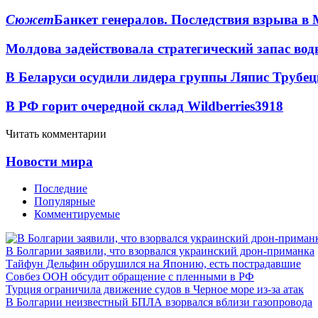
Сюжет
Банкет генералов. Последствия взрыва в 
Молдова задействовала стратегический запас вод
В Беларуси осудили лидера группы Ляпис Трубе
В РФ горит очередной склад Wildberries
3918
Читать комментарии
Новости мира
Последние
Популярные
Комментируемые
В Болгарии заявили, что взорвался украинский дрон-приманка
Тайфун Дельфин обрушился на Японию, есть пострадавшие
Совбез ООН обсудит обращение с пленными в РФ
Турция ограничила движение судов в Черное море из-за атак
В Болгарии неизвестный БПЛА взорвался вблизи газопровода