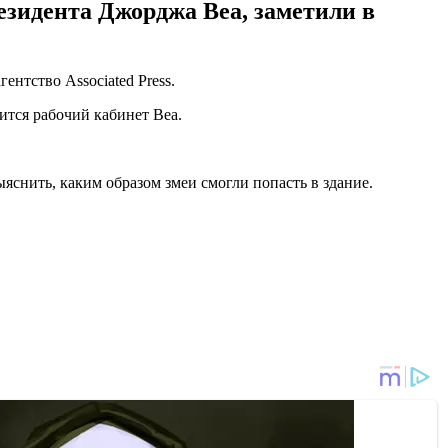
езидента Джорджа Веа, заметили в
ентство Associated Press.
ится рабочий кабинет Веа.
снить, каким образом змеи смогли попасть в здание.