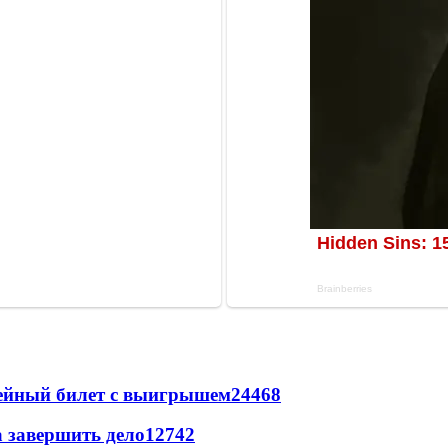
рейный билет с выигрышем
24468
а завершить дело
12742