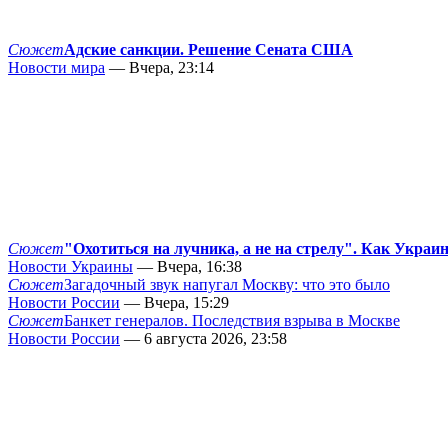
Сюжет
Адские санкции. Решение Сената США
Новости мира
— Вчера, 23:14
Сюжет
"Охотиться на лучника, а не на стрелу". Как Украи
Новости Украины
— Вчера, 16:38
Сюжет
Загадочный звук напугал Москву: что это было
Новости России
— Вчера, 15:29
Сюжет
Банкет генералов. Последствия взрыва в Москве
Новости России
— 6 августа 2026, 23:58