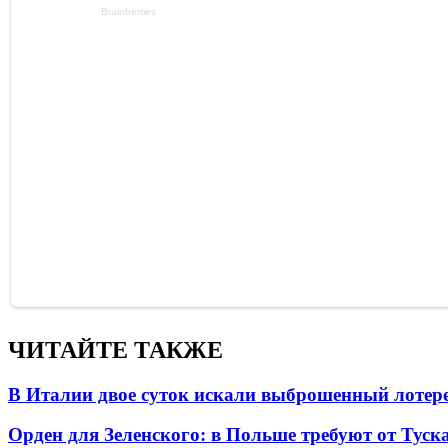
ЧИТАЙТЕ ТАКЖЕ
В Италии двое суток искали выброшенный лоте
Орден для Зеленского: в Польше требуют от Туск