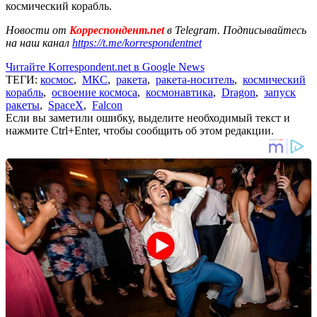
космический корабль.
Новости от
Корреспондент.net
в Telegram. Подписывайтесь
на наш канал
https://t.me/korrespondentnet
Читайте Korrespondent.net в Google News
ТЕГИ:
космос
,
МКС
,
ракета
,
ракета-носитель
,
космический
корабль
,
освоение космоса
,
космонавтика
,
Dragon
,
запуск
ракеты
,
SpaceX
,
Falcon
Если вы заметили ошибку, выделите необходимый текст и
нажмите Ctrl+Enter, чтобы сообщить об этом редакции.