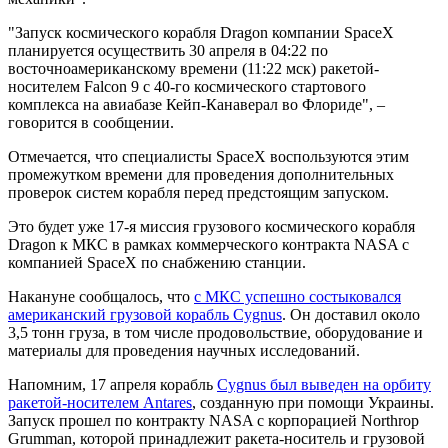
"Запуск космического корабля Dragon компании SpaceX
планируется осуществить 30 апреля в 04:22 по
восточноамериканскому времени (11:22 мск) ракетой-
носителем Falcon 9 с 40-го космического стартового
комплекса на авиабазе Кейп-Канаверал во Флориде", –
говорится в сообщении.
Отмечается, что специалисты SpaceX воспользуются этим
промежутком времени для проведения дополнительных
проверок систем корабля перед предстоящим запуском.
Это будет уже 17-я миссия грузового космического корабля
Dragon к МКС в рамках коммерческого контракта NASA с
компанией SpaceX по снабжению станции.
Накануне сообщалось, что
с МКС успешно состыковался
американский грузовой корабль Cygnus
. Он доставил около
3,5 тонн груза, в том числе продовольствие, оборудование и
материалы для проведения научных исследований.
Напомним, 17 апреля корабль
Cygnus был выведен на орбиту
ракетой-носителем Antares
, созданную при помощи Украины.
Запуск прошел по контракту NASA с корпорацией Northrop
Grumman, которой принадлежит ракета-носитель и грузовой