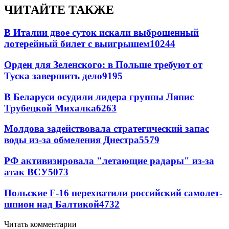
ЧИТАЙТЕ ТАКЖЕ
В Италии двое суток искали выброшенный
лотерейный билет с выигрышем
10244
Орден для Зеленского: в Польше требуют от
Туска завершить дело
9195
В Беларуси осудили лидера группы Ляпис
Трубецкой Михалка
6263
Молдова задействовала стратегический запас
воды из-за обмеления Днестра
5579
РФ активизировала "летающие радары" из-за
атак ВСУ
5073
Польские F-16 перехватили российский самолет-
шпион над Балтикой
4732
Читать комментарии