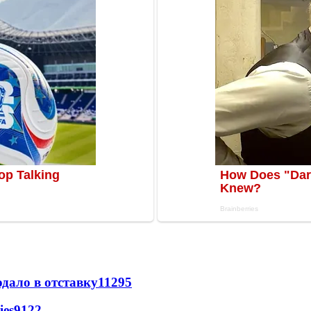
дало в отставку
11295
ies
9122