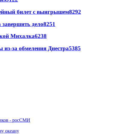
рейный билет с выигрышем
8292
а завершить дело
8251
цкой Михалка
6238
ы из-за обмеления Днестра
5385
ников - росСМИ
му океану