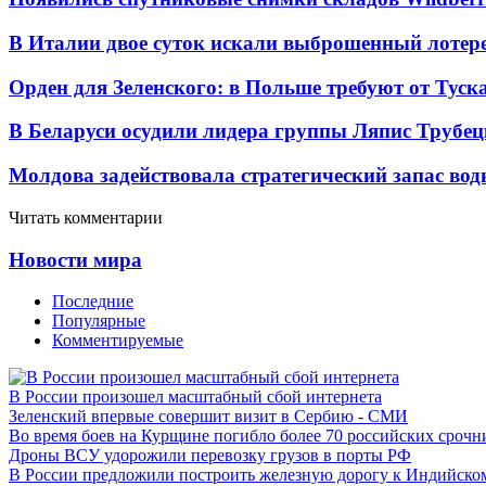
В Италии двое суток искали выброшенный лоте
Орден для Зеленского: в Польше требуют от Туск
В Беларуси осудили лидера группы Ляпис Трубе
Молдова задействовала стратегический запас вод
Читать комментарии
Новости мира
Последние
Популярные
Комментируемые
В России произошел масштабный сбой интернета
Зеленский впервые совершит визит в Сербию - СМИ
Во время боев на Курщине погибло более 70 российских сроч
Дроны ВСУ удорожили перевозку грузов в порты РФ
В России предложили построить железную дорогу к Индийско