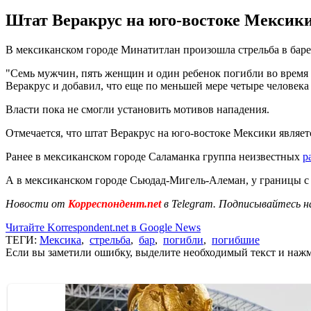
Штат Веракрус на юго-востоке Мексики 
В мексиканском городе Минатитлан произошла стрельба в баре,
"Семь мужчин, пять женщин и один ребенок погибли во время 
Веракрус и добавил, что еще по меньшей мере четыре человека
Власти пока не смогли установить мотивов нападения.
Отмечается, что штат Веракрус на юго-востоке Мексики являет
Ранее в мексиканском городе Саламанка группа неизвестных
р
А в мексиканском городе Сьюдад-Мигель-Алеман, у границы
Новости от
Корреспондент.net
в Telegram. Подписывайтесь н
Читайте Korrespondent.net в Google News
ТЕГИ:
Мексика
,
стрельба
,
бар
,
погибли
,
погибшие
Если вы заметили ошибку, выделите необходимый текст и нажми