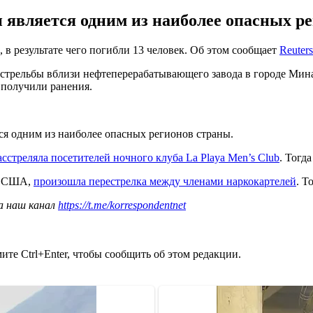
является одним из наиболее опасных рег
 в результате чего погибли 13 человек. Об этом сообщает
Reuters
стрельбы вблизи нефтеперерабатывающего завода в городе Минат
 получили ранения.
ся одним из наиболее опасных регионов страны.
асстреляла посетителей ночного клуба La Playa Men’s Club
. Тогд
 с США,
произошла перестрелка между членами наркокартелей
. Т
а наш канал
https://t.me/korrespondentnet
те Ctrl+Enter, чтобы сообщить об этом редакции.