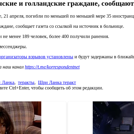
нские и голландские граждане, сообщают
, 21 апреля, погибли по меньшей по меньшей мере 35 иностранц
ждане, сообщает газета со ссылкой на источник в больнице.
 не менее 189 человек, более 400 получили ранения.
 мессенджеры.
организаторы взрывов установлены
и будут задержаны в ближай
а наш канал
https://t.me/korrespondentnet
 Ланка
,
теракты
,
Шри Ланка теракт
те Ctrl+Enter, чтобы сообщить об этом редакции.