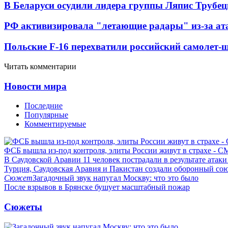
В Беларуси осудили лидера группы Ляпис Трубе
РФ активизировала "летающие радары" из-за а
Польские F-16 перехватили российский самолет-
Читать комментарии
Новости мира
Последние
Популярные
Комментируемые
ФСБ вышла из-под контроля, элиты России живут в страхе - 
В Саудовской Аравии 11 человек пострадали в результате атаки
Турция, Саудовская Аравия и Пакистан создали оборонный со
Сюжет
Загадочный звук напугал Москву: что это было
После взрывов в Брянске бушует масштабный пожар
Сюжеты