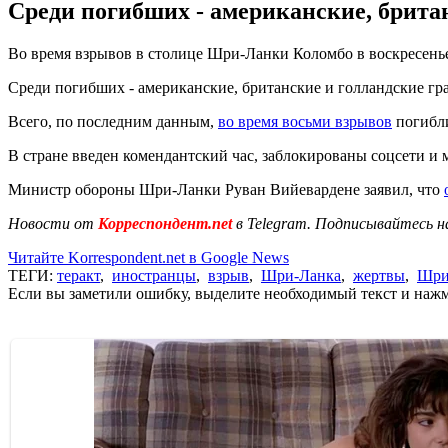
Среди погибших - американские, брита
Во время взрывов в столице Шри-Ланки Коломбо в воскресенье
Среди погибших - американские, британские и голландские гра
Всего, по последним данным,
во время восьми взрывов
погибли
В стране введен комендантский час, заблокированы соцсети и
Министр обороны Шри-Ланки Руван Вийевардене заявил, что
Новости от
Корреспондент.net
в Telegram. Подписывайтесь н
Читайте Korrespondent.net в Google News
ТЕГИ:
теракт
,
иностранцы
,
взрыв
,
Шри-Ланка
,
жертвы
,
Шри
Если вы заметили ошибку, выделите необходимый текст и нажми