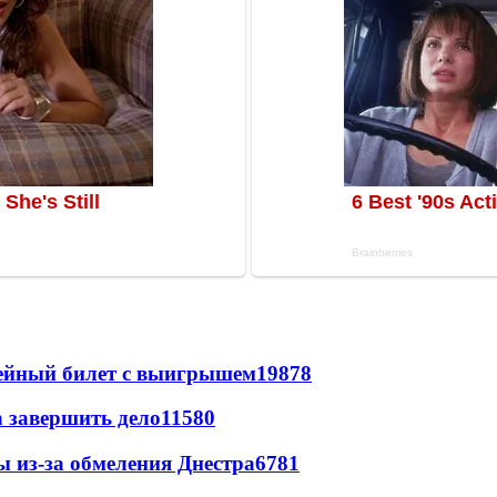
рейный билет с выигрышем
19878
а завершить дело
11580
ы из-за обмеления Днестра
6781