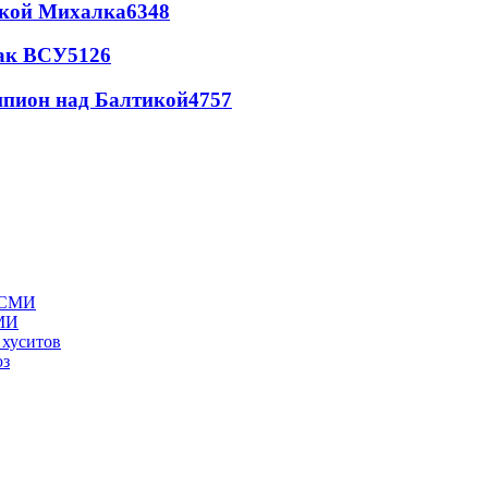
цкой Михалка
6348
так ВСУ
5126
шпион над Балтикой
4757
СМИ
 хуситов
юз