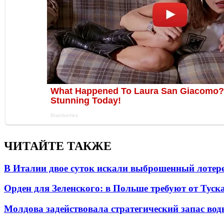
ЧИТАЙТЕ ТАКЖЕ
В Италии двое суток искали выброшенный лоте
Орден для Зеленского: в Польше требуют от Туск
Молдова задействовала стратегический запас вод