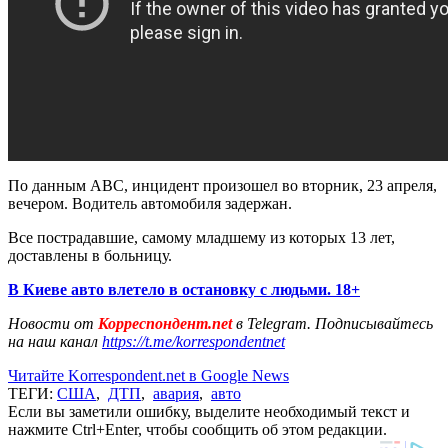
По данным ABC, инцидент произошел во вторник, 23 апреля,
вечером. Водитель автомобиля задержан.
Все пострадавшие, самому младшему из которых 13 лет,
доставлены в больницу.
В Киеве авто влетело в остановку с людьми. 18+
Новости от
Корреспондент.net
в Telegram. Подписывайтесь
на наш канал
https://t.me/korrespondentnet
Читайте Korrespondent.net в Google News
ТЕГИ:
США
,
ДТП
,
авария
,
авто
Если вы заметили ошибку, выделите необходимый текст и
нажмите Ctrl+Enter, чтобы сообщить об этом редакции.