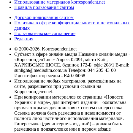
Использование материалов korrespondent.net
Правила пользования сайтом
Договор пользования сайтом
Политика в сфере конфиденциальности и персональных
данных
Пользовательское соглашение
Редакция
© 2000-2026, Korrespondent.net
Субъект в сфере онлайн-медиа Название онлайн-медиа -
«КореспонденТ.net» Адрес: 02091, місто Київ,
ХАРКІВСЬКЕ ШОСЕ, будинок 172-Б, офіс 208/1 E-mail:
sunlight@mediadim.com.ua
Телефон: 044-205-43-00
Идентификатор медиа - R40-06068
Использование любых материалов, размещённых на
сайте, разрешается при условии ссылки на
Корреспондент.net.
При копировании материалов со страницы «Новости
Украины и мира», для интернет-изданий – обязательна
прямая открытая для поисковых систем гиперссылка.
Ссылка должна быть размещена в независимости от
полного либо частичного использования материалов.
Гиперссылка (для интернет- изданий) – должна быть
размещена в подзаголовке или в первом абзаце