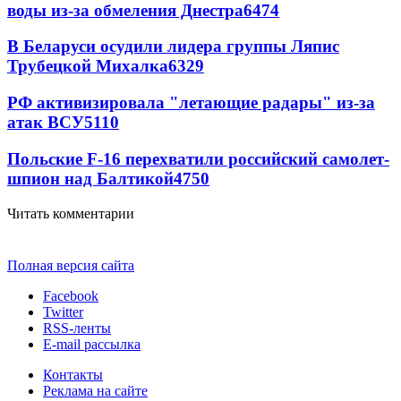
воды из-за обмеления Днестра
6474
В Беларуси осудили лидера группы Ляпис
Трубецкой Михалка
6329
РФ активизировала "летающие радары" из-за
атак ВСУ
5110
Польские F-16 перехватили российский самолет-
шпион над Балтикой
4750
Читать комментарии
Полная версия сайта
Facebook
Twitter
RSS-ленты
E-mail рассылка
Контакты
Реклама на сайте