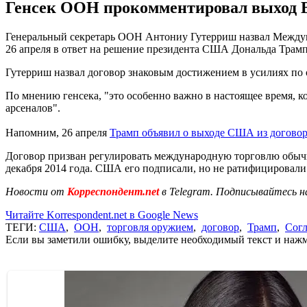
Генсек ООН прокомментировал выход В
Генеральный секретарь ООН Антониу Гутерриш назвал Междун
26 апреля в ответ на решение президента США Дональда Трамп
Гутерриш назвал договор знаковым достижением в усилиях по 
По мнению генсека, "это особенно важно в настоящее время,
арсеналов".
Напомним, 26 апреля
Трамп объявил о выходе США из догово
Договор призван регулировать международную торговлю обычн
декабря 2014 года. США его подписали, но не ратифицировали
Новости от
Корреспондент.net
в Telegram. Подписывайтесь н
Читайте Korrespondent.net в Google News
ТЕГИ:
США
,
ООН
,
торговля оружием
,
договор
,
Трамп
,
Согл
Если вы заметили ошибку, выделите необходимый текст и нажми