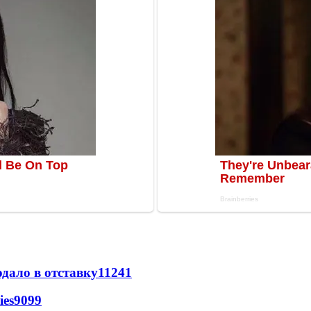
дало в отставку
11241
ies
9099