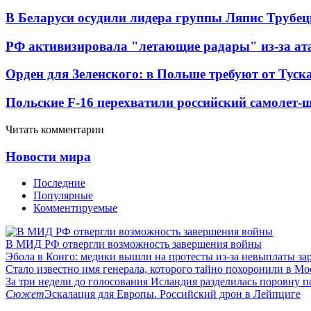
В Беларуси осудили лидера группы Ляпис Трубе
РФ активизировала "летающие радары" из-за а
Орден для Зеленского: в Польше требуют от Туск
Польские F-16 перехватили российский самолет-
Читать комментарии
Новости мира
Последние
Популярные
Комментируемые
В МИД РФ отвергли возможность завершения войны
Эбола в Конго: медики вышли на протесты из-за невыплаты за
Стало известно имя генерала, которого тайно похоронили в Мо
За три недели до голосования Исландия разделилась поровну 
Сюжет
Эскалация для Европы. Российский дрон в Лейпциге