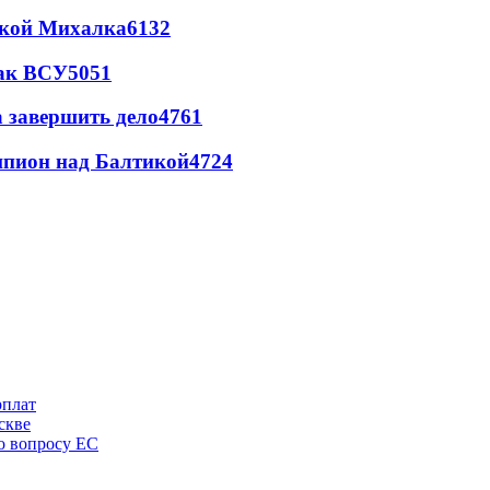
цкой Михалка
6132
так ВСУ
5051
а завершить дело
4761
шпион над Балтикой
4724
рплат
скве
по вопросу ЕС