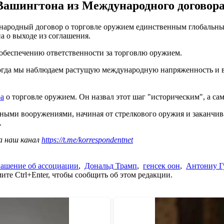
ашингтона из Международного договора 
ародный договор о торговле оружием единственным глобальным
а о выходе из соглашения.
обеспечению ответственности за торговлю оружием.
 когда мы наблюдаем растущую международную напряженность и
ра
о торговле оружием. Он назвал этот шаг "историческим", а са
ыми вооружениями, начиная от стрелкового оружия и заканчив
.
а наш канал
https://t.me/korrespondentnet
ашение об ассоциации
,
Дональд Трамп
,
генсек оон
,
Антониу Г
те Ctrl+Enter, чтобы сообщить об этом редакции.