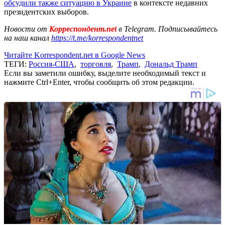
обсудили также ситуацию в Украине
в контексте недавних
президентских выборов.
Новости от
Корреспондент.net
в Telegram. Подписывайтесь
на наш канал
https://t.me/korrespondentnet
Читайте Korrespondent.net в Google News
ТЕГИ:
Россия-США
,
торговля
,
Трамп
,
Дональд Трамп
Если вы заметили ошибку, выделите необходимый текст и
нажмите Ctrl+Enter, чтобы сообщить об этом редакции.