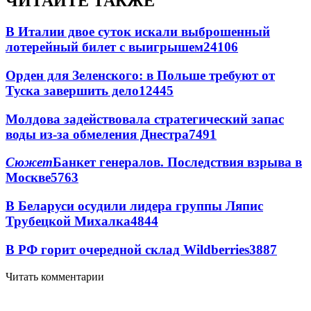
ЧИТАЙТЕ ТАКЖЕ
В Италии двое суток искали выброшенный
лотерейный билет с выигрышем
24106
Орден для Зеленского: в Польше требуют от
Туска завершить дело
12445
Молдова задействовала стратегический запас
воды из-за обмеления Днестра
7491
Сюжет
Банкет генералов. Последствия взрыва в
Москве
5763
В Беларуси осудили лидера группы Ляпис
Трубецкой Михалка
4844
В РФ горит очередной склад Wildberries
3887
Читать комментарии