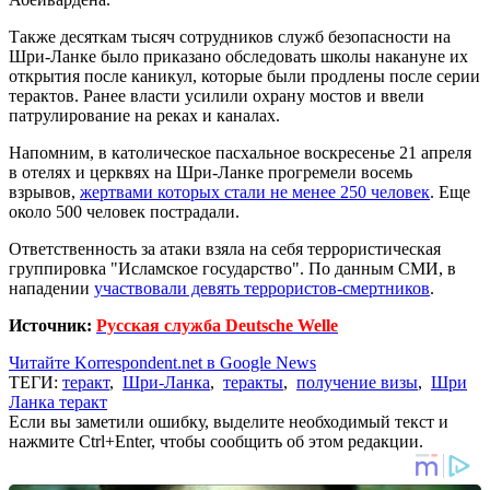
Также десяткам тысяч сотрудников служб безопасности на
Шри-Ланке было приказано обследовать школы накануне их
открытия после каникул, которые были продлены после серии
терактов. Ранее власти усилили охрану мостов и ввели
патрулирование на реках и каналах.
Напомним, в католическое пасхальное воскресенье 21 апреля
в отелях и церквях на Шри-Ланке прогремели восемь
взрывов,
жертвами которых стали не менее 250 человек
. Еще
около 500 человек пострадали.
Ответственность за атаки взяла на себя террористическая
группировка "Исламское государство". По данным СМИ, в
нападении
участвовали девять террористов-смертников
.
Источник:
Русская служба Deutsche Welle
Читайте Korrespondent.net в Google News
ТЕГИ:
теракт
,
Шри-Ланка
,
теракты
,
получение визы
,
Шри
Ланка теракт
Если вы заметили ошибку, выделите необходимый текст и
нажмите Ctrl+Enter, чтобы сообщить об этом редакции.