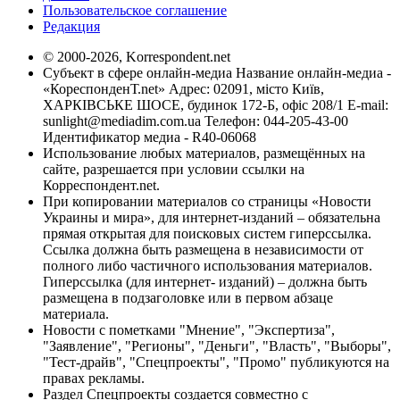
Пользовательское соглашение
Редакция
© 2000-2026, Korrespondent.net
Субъект в сфере онлайн-медиа Название онлайн-медиа -
«КореспонденТ.net» Адрес: 02091, місто Київ,
ХАРКІВСЬКЕ ШОСЕ, будинок 172-Б, офіс 208/1 E-mail:
sunlight@mediadim.com.ua
Телефон: 044-205-43-00
Идентификатор медиа - R40-06068
Использование любых материалов, размещённых на
сайте, разрешается при условии ссылки на
Корреспондент.net.
При копировании материалов со страницы «Новости
Украины и мира», для интернет-изданий – обязательна
прямая открытая для поисковых систем гиперссылка.
Ссылка должна быть размещена в независимости от
полного либо частичного использования материалов.
Гиперссылка (для интернет- изданий) – должна быть
размещена в подзаголовке или в первом абзаце
материала.
Новости с пометками "Мнение", "Экспертиза",
"Заявление", "Регионы", "Деньги", "Власть", "Выборы",
"Тест-драйв", "Спецпроекты", "Промо" публикуются на
правах рекламы.
Раздел Спецпроекты создается совместно с