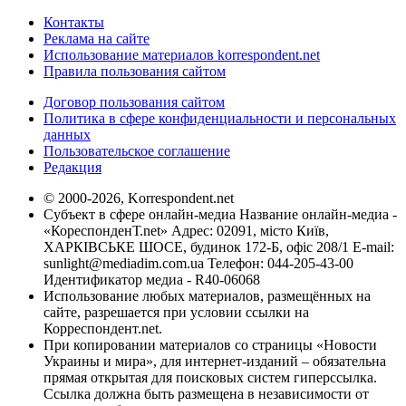
Контакты
Реклама на сайте
Использование материалов korrespondent.net
Правила пользования сайтом
Договор пользования сайтом
Политика в сфере конфиденциальности и персональных
данных
Пользовательское соглашение
Редакция
© 2000-2026, Korrespondent.net
Субъект в сфере онлайн-медиа Название онлайн-медиа -
«КореспонденТ.net» Адрес: 02091, місто Київ,
ХАРКІВСЬКЕ ШОСЕ, будинок 172-Б, офіс 208/1 E-mail:
sunlight@mediadim.com.ua
Телефон: 044-205-43-00
Идентификатор медиа - R40-06068
Использование любых материалов, размещённых на
сайте, разрешается при условии ссылки на
Корреспондент.net.
При копировании материалов со страницы «Новости
Украины и мира», для интернет-изданий – обязательна
прямая открытая для поисковых систем гиперссылка.
Ссылка должна быть размещена в независимости от