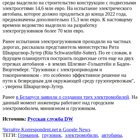
среды выделило на строительство конструкции с подвесными
электросетями 14,6 млн евро. На испытание электрического
автобана, которое должно продлиться до конца 2022 года,
предназначены дополнительно 15,3 млн евро. К настоящему
времени ведомство выделило на разработку
электрогрузовиков более 70 млн евро.
Ранее испытания электрогрузовиков проходили на частных
дорогах, рассказала представитель министерства Рита
Шварцелюр-Зутер (Rita Schwarzelühr-Sutter). По ее словам, в
будущем планируется построить подвесные сети еще на двух
отрезках автобанов - в землях Шлезвиг-Гольштейн и Баден-
Вюртемберг. "Грузовики с электроприводом и
токоприемником - это особенно эффективное решение на
пути к безвредным для окружающей среду грузоперевозкам",
- уверена Шварцелюр-Зутер.
Ранее
в Беларуси заявили о создании трех электромобилей
. На
данный момент инженеры работают над городским
электромобилем, минивэном и грузовиком.
Источник:
Русская служба DW
Читайте Korrespondent.net в Google News
ТЕГИ:
Германия
,
грузовик
,
электромобили
,
автобаны
,