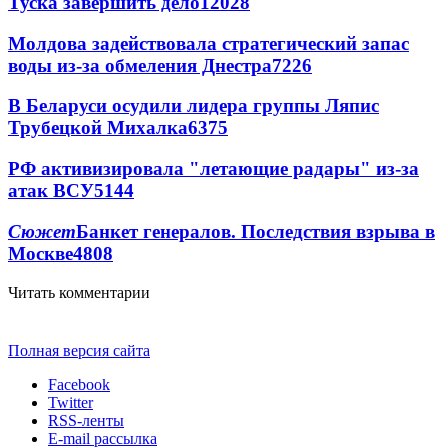
Туска завершить дело
12028
Молдова задействовала стратегический запас
воды из-за обмеления Днестра
7226
В Беларуси осудили лидера группы Ляпис
Трубецкой Михалка
6375
РФ активизировала "летающие радары" из-за
атак ВСУ
5144
Сюжет
Банкет генералов. Последствия взрыва в
Москве
4808
Читать комментарии
Полная версия сайта
Facebook
Twitter
RSS-ленты
E-mail рассылка