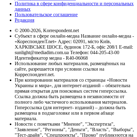
Политика в сфере конфиденциальности и персональных
данных
Пользовательское соглашение
Редакция
© 2000-2026, Korrespondent.net
Субъект в сфере онлайн-медиа Название онлайн-медиа -
«КореспонденТ.net» Адрес: 02091, місто Київ,
ХАРКІВСЬКЕ ШОСЕ, будинок 172-Б, офіс 208/1 E-mail:
sunlight@mediadim.com.ua
Телефон: 044-205-43-00
Идентификатор медиа - R40-06068
Использование любых материалов, размещённых на
сайте, разрешается при условии ссылки на
Корреспондент.net.
При копировании материалов со страницы «Новости
Украины и мира», для интернет-изданий – обязательна
прямая открытая для поисковых систем гиперссылка.
Ссылка должна быть размещена в независимости от
полного либо частичного использования материалов.
Гиперссылка (для интернет- изданий) – должна быть
размещена в подзаголовке или в первом абзаце
материала.
Новости с пометками "Мнение", "Экспертиза",
"Заявление", "Регионы", "Деньги", "Власть", "Выборы",
"Тест-драйв", "Спецпроекты", "Промо" публикуются на