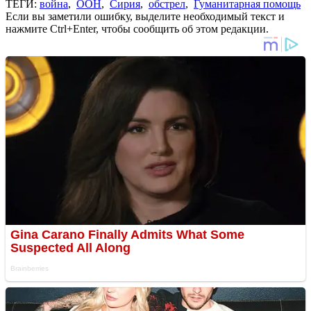
ТЕГИ:
война
,
ООН
,
Сирия
,
обстрел
,
Гуманитарная помощь
Если вы заметили ошибку, выделите необходимый текст и
нажмите Ctrl+Enter, чтобы сообщить об этом редакции.