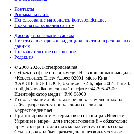
Контакты
Реклама на сайте
Использование материалов korrespondent.net
Правила пользования сайтом
Договор пользования сайтом
Политика в сфере конфиденциальности и персональных
данных
Пользовательское соглашение
Редакция
© 2000-2026, Korrespondent.net
Субъект в сфере онлайн-медиа Название онлайн-медиа -
«КореспонденТ.net» Адрес: 02091, місто Київ,
ХАРКІВСЬКЕ ШОСЕ, будинок 172-Б, офіс 208/1 E-mail:
sunlight@mediadim.com.ua
Телефон: 044-205-43-00
Идентификатор медиа - R40-06068
Использование любых материалов, размещённых на
сайте, разрешается при условии ссылки на
Корреспондент.net.
При копировании материалов со страницы «Новости
Украины и мира», для интернет-изданий – обязательна
прямая открытая для поисковых систем гиперссылка.
Ссылка должна быть размещена в независимости от