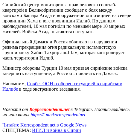
Сирийский центр мониторинга прав человека со штаб-
квартирой в Великобритании сообщает о боях между
войсками Башара Асада и вооруженной оппозицией на севере
провинции Хама и юге провинции Идлиб. По данным
наблюдателей, 10 мая погибли по меньшей мере 10 мирных
жителей. Войска Асада пытаются наступать.
Официальный Дамаск и Россия обвиняют в нарушении
режима прекращения огня радикальную исламистскую
группировку Хайят Тахрир аш-Шам, которая контролирует
часть территории Идлиб.
Министр обороны Турции 10 мая призвал сирийские войска
завершить наступление, а Россию - повлиять на Дамаск.
Напомним,
Совбез ООН озабочен ситуацией в сирийском
Идлибе
в ходе экстренного заседания.
Новости от
Корреспондент.net
в Telegram. Подписывайтесь
на наш канал
https://t.me/korrespondentnet
Читайте Korrespondent.net в Google News
СПЕЦТЕМА:
ИГИЛ и война в Сирии