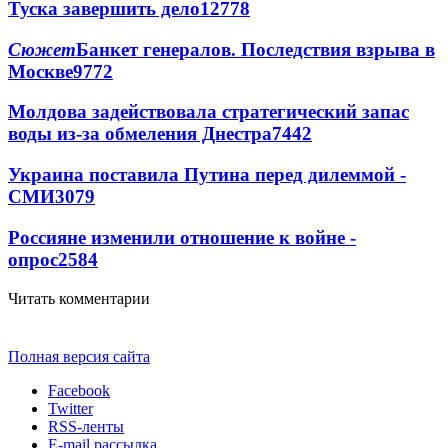
Туска завершить дело
12778
Сюжет
Банкет генералов. Последствия взрыва в
Москве
9772
Молдова задействовала стратегический запас
воды из-за обмеления Днестра
7442
Украина поставила Путина перед дилеммой -
СМИ
3079
Россияне изменили отношение к войне -
опрос
2584
Читать комментарии
Полная версия сайта
Facebook
Twitter
RSS-ленты
E-mail рассылка