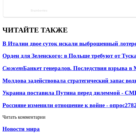
ЧИТАЙТЕ ТАКЖЕ
В Италии двое суток искали выброшенный лоте
Орден для Зеленского: в Польше требуют от Туск
Сюжет
Банкет генералов. Последствия взрыва в 
Молдова задействовала стратегический запас вод
Украина поставила Путина перед дилеммой - СМ
Россияне изменили отношение к войне - опрос
278
Читать комментарии
Новости мира