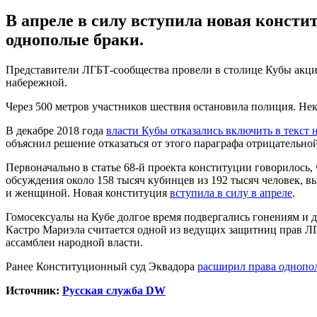
В апреле в силу вступила новая консти
однополые браки.
Представители ЛГБТ-сообщества провели в столице Кубы акцию
набережной.
Через 500 метров участников шествия остановила полиция. Не
В декабре 2018 года
власти Кубы отказались включить в текст
объяснил решение отказаться от этого параграфа отрицательно
Первоначально в статье 68-й проекта конституции говорилось,
обсуждения около 158 тысяч кубинцев из 192 тысяч человек, в
и женщиной. Новая конституция
вступила в силу в апреле
.
Гомосексуалы на Кубе долгое время подвергались гонениям и 
Кастро Мариэла считается одной из ведущих защитниц прав Л
ассамблеи народной власти.
Ранее Конституционный суд Эквадора
расширил права однопо
Источник:
Русская служба DW