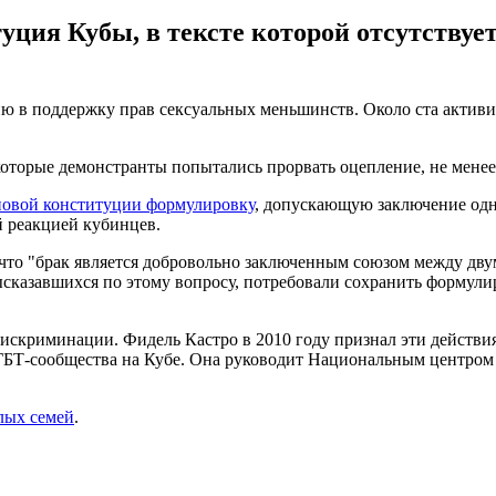
туция Кубы, в тексте которой отсутству
 в поддержку прав сексуальных меньшинств. Около ста активист
которые демонстранты попытались прорвать оцепление, не менее
 новой конституции формулировку
, допускающую заключение одн
й реакцией кубинцев.
 что "брак является добровольно заключенным союзом между двум
ысказавшихся по этому вопросу, потребовали сохранить формули
дискриминации. Фидель Кастро в 2010 году признал эти действ
ГБТ-сообщества на Кубе. Она руководит Национальным центром 
лых семей
.