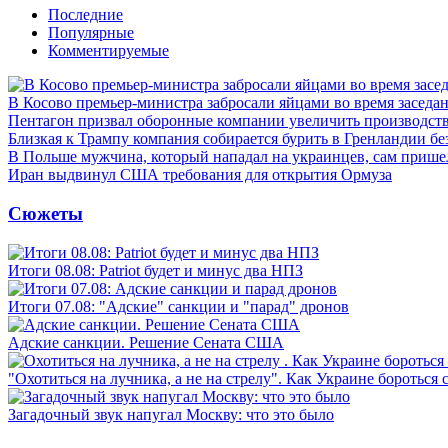
Последние
Популярные
Комментируемые
В Косово премьер-министра забросали яйцами во время заседа
Пентагон призвал оборонные компании увеличить производст
Близкая к Трампу компания собирается бурить в Гренландии бе
В Польше мужчина, который нападал на украинцев, сам приш
Иран выдвинул США требования для открытия Ормуза
Сюжеты
Итоги 08.08: Patriot будет и минус два НПЗ
Итоги 07.08: "Адские" санкции и "парад" дронов
Адские санкции. Решение Сената США
"Охотиться на лучника, а не на стрелу". Как Украине бороться 
Загадочный звук напугал Москву: что это было