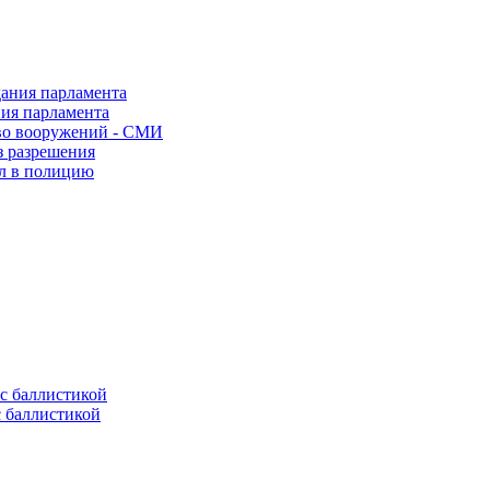
ния парламента
во вооружений - СМИ
з разрешения
ел в полицию
с баллистикой