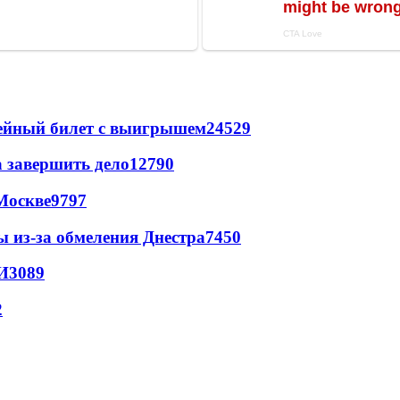
рейный билет с выигрышем
24529
а завершить дело
12790
Москве
9797
ы из-за обмеления Днестра
7450
И
3089
2