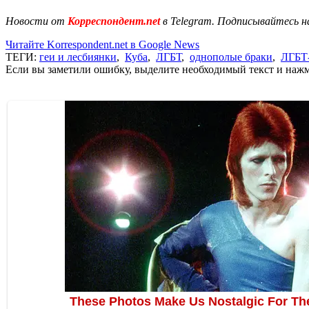
Новости от
Корреспондент.net
в Telegram. Подписывайтесь н
Читайте Korrespondent.net в Google News
ТЕГИ:
геи и лесбиянки
,
Куба
,
ЛГБТ
,
однополые браки
,
ЛГБТ
Если вы заметили ошибку, выделите необходимый текст и нажми