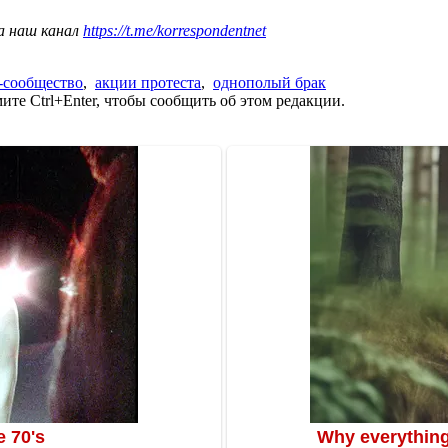
а наш канал
https://t.me/korrespondentnet
-сообщество
,
акции протеста
,
однополый брак
те Ctrl+Enter, чтобы сообщить об этом редакции.