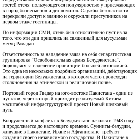
гостей отеля, пользующегося популярностью у приезжающих
в город бизнесменов и дипломатов. Службы безопасности
перекрыли доступ к зданию и окружили преступников на
первом этаже гостиницы.
По информации СМИ, отель был относительно пуст из-за
того, что эти дни пришлись на священный для мусульман
месяц Рамадан.
Ответственность за нападение взяла на себя сепаратистская
группировка "Освободительная армия Белуджистана",
борющаяся за наделение провинции большей автономией.
Это одна из нескольких подобных организаций, действующих
на территории Белуджистана, в котором часто происходят
столкновения на этнической и религиозной почве.
Портовый город Гвадар на юго-востоке Пакистана - один из
пунктов, через который проходит реализуемый Китаем
масштабный инфраструктурный проект Новый шелковый
путь.
Вооруженный конфликт в Белуджистане начался в 1948 году
и продолжается до настоящего времени. Сунниты-белуджи,
живущие в Пакистане, Иране и Афганистане, требуют
создания своего независимого государства. В Пакистане в