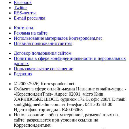
Facebook
Twitter
RSS-ленты
E-mail рассылка
Контакты
Реклама на сайте
Использование материалов korrespondent.net
Правила пользования сайтом
Договор пользования сайтом
Политика в сфере конфиденциальности и персональных
данных
Пользовательское соглашение
Редакция
© 2000-2026, Korrespondent.net
Субъект в сфере онлайн-медиа Название онлайн-медиа -
«КореспонденТ.net» Адрес: 02091, місто Київ,
ХАРКІВСЬКЕ ШОСЕ, будинок 172-Б, офіс 208/1 E-mail:
sunlight@mediadim.com.ua
Телефон: 044-205-43-00
Идентификатор медиа - R40-06068
Использование любых материалов, размещённых на
сайте, разрешается при условии ссылки на
Корреспондент.net.