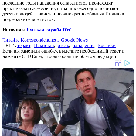
последние годы нападения сепаратистов происходят
практически ежемесячно, из-за них ежегодно погибают
десятки людей. Пакистан неоднократно обвинял Индию в
поддержке сепаратистов.
Источник:
Русская служба DW
Читайте Korrespondent.net в Google News
ТЕГИ:
теракт
,
Пакистан
,
отель
,
нападение
,
Боевики
Если вы заметили ошибку, выделите необходимый текст и
нажмите Ctrl+Enter, чтобы сообщить об этом редакции.