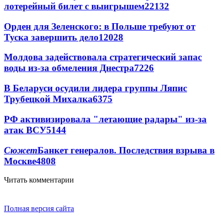
лотерейный билет с выигрышем
22132
Орден для Зеленского: в Польше требуют от
Туска завершить дело
12028
Молдова задействовала стратегический запас
воды из-за обмеления Днестра
7226
В Беларуси осудили лидера группы Ляпис
Трубецкой Михалка
6375
РФ активизировала "летающие радары" из-за
атак ВСУ
5144
Сюжет
Банкет генералов. Последствия взрыва в
Москве
4808
Читать комментарии
Полная версия сайта