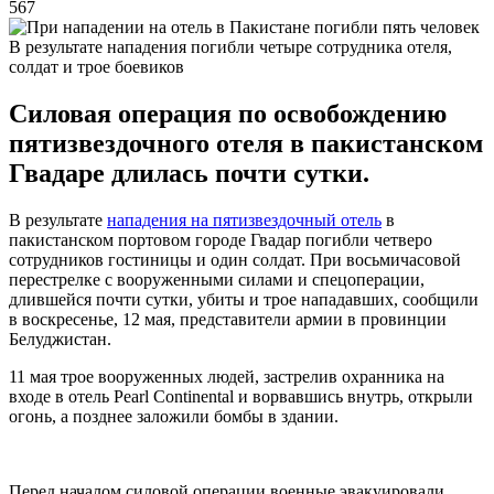
567
В результате нападения погибли четыре сотрудника отеля,
солдат и трое боевиков
Силовая операция по освобождению
пятизвездочного отеля в пакистанском
Гвадаре длилась почти сутки.
В результате
нападения на пятизвездочный отель
в
пакистанском портовом городе Гвадар погибли четверо
сотрудников гостиницы и один солдат. При восьмичасовой
перестрелке с вооруженными силами и спецоперации,
длившейся почти сутки, убиты и трое нападавших, сообщили
в воскресенье, 12 мая, представители армии в провинции
Белуджистан.
11 мая трое вооруженных людей, застрелив охранника на
входе в отель Pearl Continental и ворвавшись внутрь, открыли
огонь, а позднее заложили бомбы в здании.
Перед началом силовой операции военные эвакуировали