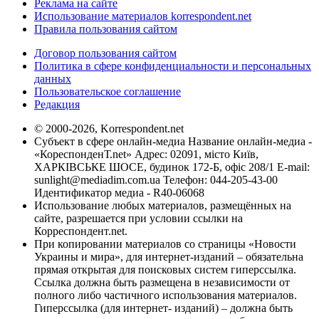
Реклама на сайте
Использование материалов korrespondent.net
Правила пользования сайтом
Договор пользования сайтом
Политика в сфере конфиденциальности и персональных
данных
Пользовательское соглашение
Редакция
© 2000-2026, Korrespondent.net
Субъект в сфере онлайн-медиа Название онлайн-медиа -
«КореспонденТ.net» Адрес: 02091, місто Київ,
ХАРКІВСЬКЕ ШОСЕ, будинок 172-Б, офіс 208/1 E-mail:
sunlight@mediadim.com.ua
Телефон: 044-205-43-00
Идентификатор медиа - R40-06068
Использование любых материалов, размещённых на
сайте, разрешается при условии ссылки на
Корреспондент.net.
При копировании материалов со страницы «Новости
Украины и мира», для интернет-изданий – обязательна
прямая открытая для поисковых систем гиперссылка.
Ссылка должна быть размещена в независимости от
полного либо частичного использования материалов.
Гиперссылка (для интернет- изданий) – должна быть