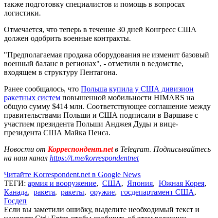
также подготовку специалистов и помощь в вопросах
логистики.
Отмечается, что теперь в течение 30 дней Конгресс США
должен одобрить военные контракты.
"Предполагаемая продажа оборудования не изменит базовый
военный баланс в регионах", - отметили в ведомстве,
входящем в структуру Пентагона.
Ранее сообщалось, что
Польша купила у США дивизион
ракетных систем
повышенной мобильности HIMARS на
общую сумму $414 млн. Соответствующее соглашение между
правительствами Польши и США подписали в Варшаве с
участием президента Польши Анджея Дуды и вице-
президента США Майка Пенса.
Новости от
Корреспондент.net
в Telegram. Подписывайтесь
на наш канал
https://t.me/korrespondentnet
Читайте Korrespondent.net в Google News
ТЕГИ:
армия и вооружение
,
США
,
Япония
,
Южная Корея
,
Канада
,
ракета
,
ракеты
,
оружие
,
госдепартамент США
,
Госдеп
Если вы заметили ошибку, выделите необходимый текст и