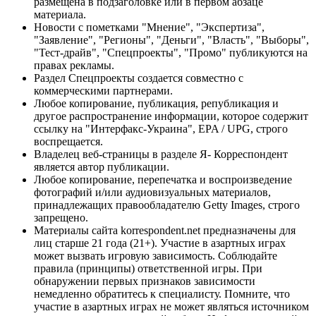
размещена в подзаголовке или в первом абзаце
материала.
Новости с пометками "Мнение", "Экспертиза",
"Заявление", "Регионы", "Деньги", "Власть", "Выборы",
"Тест-драйв", "Спецпроекты", "Промо" публикуются на
правах рекламы.
Раздел Спецпроекты создается совместно с
коммерческими партнерами.
Любое копирование, публикация, републикация и
другое распространение информации, которое содержит
ссылку на "Интерфакс-Украина", EPA / UPG, строго
воспрещается.
Владелец веб-страницы в разделе Я- Корреспондент
является автор публикации.
Любое копирование, перепечатка и воспроизведение
фотографий и/или аудиовизуальных материалов,
принадлежащих правообладателю Getty Images, строго
запрещено.
Материалы сайта korrespondent.net предназначены для
лиц старше 21 года (21+). Участие в азартных играх
может вызвать игровую зависимость. Соблюдайте
правила (принципы) ответственной игры. При
обнаружении первых признаков зависимости
немедленно обратитесь к специалисту. Помните, что
участие в азартных играх не может являться источником