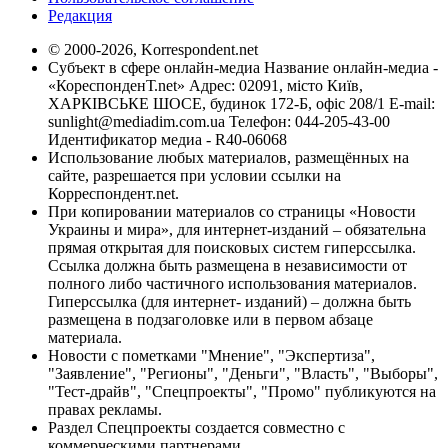
Редакция
© 2000-2026, Korrespondent.net
Субъект в сфере онлайн-медиа Название онлайн-медиа -
«КореспонденТ.net» Адрес: 02091, місто Київ,
ХАРКІВСЬКЕ ШОСЕ, будинок 172-Б, офіс 208/1 E-mail:
sunlight@mediadim.com.ua
Телефон: 044-205-43-00
Идентификатор медиа - R40-06068
Использование любых материалов, размещённых на
сайте, разрешается при условии ссылки на
Корреспондент.net.
При копировании материалов со страницы «Новости
Украины и мира», для интернет-изданий – обязательна
прямая открытая для поисковых систем гиперссылка.
Ссылка должна быть размещена в независимости от
полного либо частичного использования материалов.
Гиперссылка (для интернет- изданий) – должна быть
размещена в подзаголовке или в первом абзаце
материала.
Новости с пометками "Мнение", "Экспертиза",
"Заявление", "Регионы", "Деньги", "Власть", "Выборы",
"Тест-драйв", "Спецпроекты", "Промо" публикуются на
правах рекламы.
Раздел Спецпроекты создается совместно с
коммерческими партнерами.