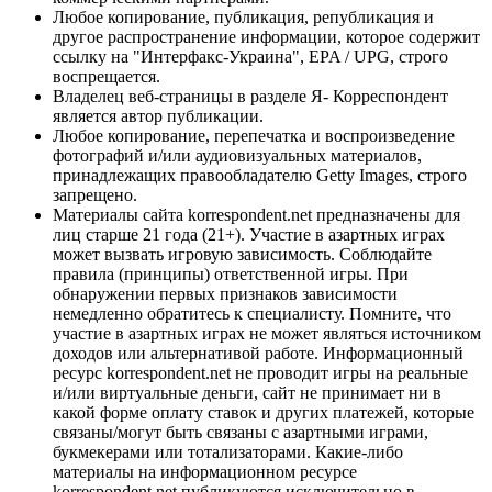
Любое копирование, публикация, републикация и
другое распространение информации, которое содержит
ссылку на "Интерфакс-Украина", EPA / UPG, строго
воспрещается.
Владелец веб-страницы в разделе Я- Корреспондент
является автор публикации.
Любое копирование, перепечатка и воспроизведение
фотографий и/или аудиовизуальных материалов,
принадлежащих правообладателю Getty Images, строго
запрещено.
Материалы сайта korrespondent.net предназначены для
лиц старше 21 года (21+). Участие в азартных играх
может вызвать игровую зависимость. Соблюдайте
правила (принципы) ответственной игры. При
обнаружении первых признаков зависимости
немедленно обратитесь к специалисту. Помните, что
участие в азартных играх не может являться источником
доходов или альтернативой работе. Информационный
ресурс korrespondent.net не проводит игры на реальные
и/или виртуальные деньги, сайт не принимает ни в
какой форме оплату ставок и других платежей, которые
связаны/могут быть связаны с азартными играми,
букмекерами или тотализаторами. Какие-либо
материалы на информационном ресурсе
korrespondent.net публикуются исключительно в