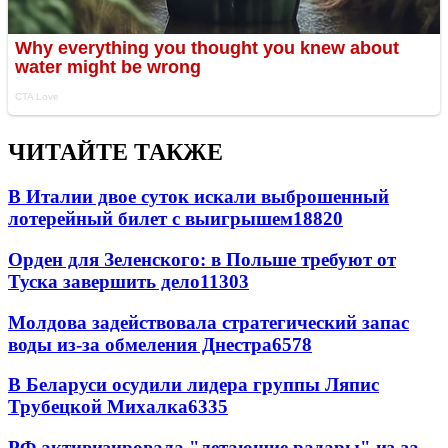
ЧИТАЙТЕ ТАКЖЕ
В Италии двое суток искали выброшенный
лотерейный билет с выигрышем
18820
Орден для Зеленского: в Польше требуют от
Туска завершить дело
11303
Молдова задействовала стратегический запас
воды из-за обмеления Днестра
6578
В Беларуси осудили лидера группы Ляпис
Трубецкой Михалка
6335
РФ активизировала "летающие радары" из-за