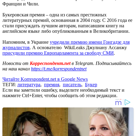
Франции и Чили.
Букеровская премия – одна из самых престижных
литературных премий, основанная в 2004 году. С 2016 года ее
стали присуждать лучшим авторам, написавшим книгу на
английском языке либо опубликованным в Великобритании.
Напомним, в Украине
учредили премию имени Гонгадзе для
журналистов
. А основателю WikiLeaks Джулиану Ассанжу
присудили премию Европарламента за свободу СМИ
.
Новости от
Корреспондент.net
в Telegram. Подписывайтесь
на наш канал
https://t.me/korrespondentnet
Читайте Korrespondent.net в Google News
ТЕГИ:
литература
,
премия
,
писатель
,
Букер
Если вы заметили ошибку, выделите необходимый текст и
нажмите Ctrl+Enter, чтобы сообщить об этом редакции.