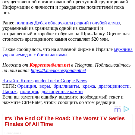
осуществленной организованной преступной группировкой.
Информации о личности и гражданстве похитителей пока
нет.
Ранее
полиция Дубая обнаружила редкий голубой алмаз
,
украденный из хранилища одной из компаний и
отправленный в коробке с обувью на Шри-Ланку. Оценочная
стоимость драгоценного камня составляет $20 млн.
Также сообщалось, что на алмазной бирже в Израиле
мужчина
украл чемодан с бриллиантами
.
Новости от
Корреспондент.net
в Telegram. Подписывайтесь
на наш канал
https://t.me/korrespondentnet
Читайте Korrespondent.net в Google News
ТЕГИ:
Франция
,
воры
,
бриллианты
,
кража
,
драгоценности
,
Париж
,
полиция
,
драгоценные камни
Если вы заметили ошибку, выделите необходимый текст и
нажмите Ctrl+Enter, чтобы сообщить об этом редакции.