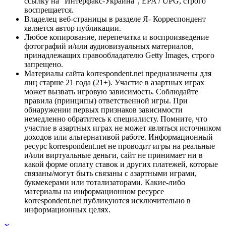
ссылку на "Интерфакс-Украина", EPA / UPG, строго
воспрещается.
Владелец веб-страницы в разделе Я- Корреспондент
является автор публикации.
Любое копирование, перепечатка и воспроизведение
фотографий и/или аудиовизуальных материалов,
принадлежащих правообладателю Getty Images, строго
запрещено.
Материалы сайта korrespondent.net предназначены для
лиц старше 21 года (21+). Участие в азартных играх
может вызвать игровую зависимость. Соблюдайте
правила (принципы) ответственной игры. При
обнаружении первых признаков зависимости
немедленно обратитесь к специалисту. Помните, что
участие в азартных играх не может являться источником
доходов или альтернативой работе. Информационный
ресурс korrespondent.net не проводит игры на реальные
и/или виртуальные деньги, сайт не принимает ни в
какой форме оплату ставок и других платежей, которые
связаны/могут быть связаны с азартными играми,
букмекерами или тотализаторами. Какие-либо
материалы на информационном ресурсе
korrespondent.net публикуются исключительно в
информационных целях.