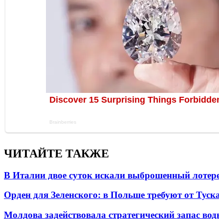
ЧИТАЙТЕ ТАКЖЕ
В Италии двое суток искали выброшенный лоте
Орден для Зеленского: в Польше требуют от Туск
Молдова задействовала стратегический запас вод