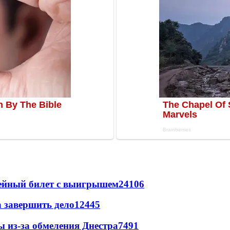
рейный билет с выигрышем
24106
а завершить дело
12445
ы из-за обмеления Днестра
7491