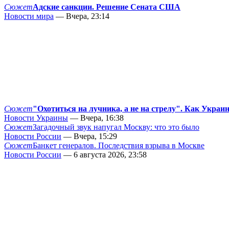
Сюжет
Адские санкции. Решение Сената США
Новости мира
— Вчера, 23:14
Сюжет
"Охотиться на лучника, а не на стрелу". Как Украи
Новости Украины
— Вчера, 16:38
Сюжет
Загадочный звук напугал Москву: что это было
Новости России
— Вчера, 15:29
Сюжет
Банкет генералов. Последствия взрыва в Москве
Новости России
— 6 августа 2026, 23:58