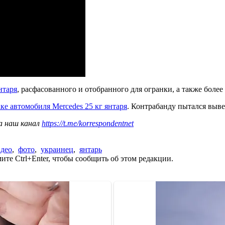
нтаря
, расфасованного и отобранного для огранки, а также боле
ке автомобиля Mercedes 25 кг янтаря
. Контрабанду пытался выве
а наш канал
https://t.me/korrespondentnet
део
,
фото
,
украинец
,
янтарь
те Ctrl+Enter, чтобы сообщить об этом редакции.