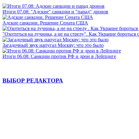
Итоги 07.08: "Адские" санкции и "парад" дронов
Адские санкции. Решение Сената США
"Охотиться на лучника, а не на стрелу". Как Украине бороться 
Загадочный звук напугал Москву: что это было
Итоги 06.08: Санкции против РФ и дрон в Лейпциге
ВЫБОР РЕДАКТОРА