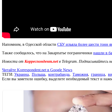
Напомним, в Одесской области
СБУ изъяла более шести тонн я
Также сообщалось, что на Закарпатье пограничники
нашли в ба
Новости от
Корреспондент.net
в Telegram. Подписывайтесь н
Читайте Korrespondent.net в Google News
ТЕГИ:
Украина
,
Польша
,
контрабанда
,
Таможня
,
граница
,
ви
Если вы заметили ошибку, выделите необходимый текст и нажми