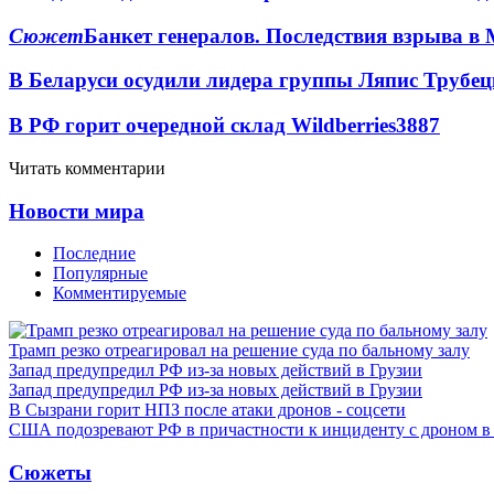
Сюжет
Банкет генералов. Последствия взрыва в 
В Беларуси осудили лидера группы Ляпис Трубе
В РФ горит очередной склад Wildberries
3887
Читать комментарии
Новости мира
Последние
Популярные
Комментируемые
Трамп резко отреагировал на решение суда по бальному залу
Запад предупредил РФ из-за новых действий в Грузии
Запад предупредил РФ из-за новых действий в Грузии
В Сызрани горит НПЗ после атаки дронов - соцсети
США подозревают РФ в причастности к инциденту с дроном в
Сюжеты