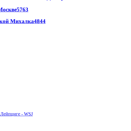
Москве
5763
цкой Михалка
4844
 Лейпциге - WSJ